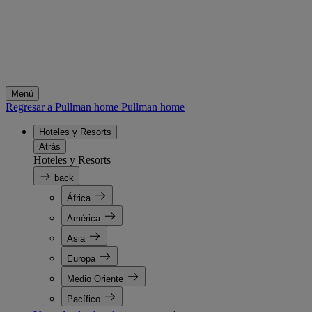
Menú
Regresar a Pullman home
Pullman home
Hoteles y Resorts
Atrás
Hoteles y Resorts
back
África
América
Asia
Europa
Medio Oriente
Pacífico