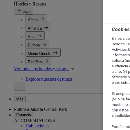
Hoteles y Resorts
back
África
América
Cookies
Asia
En los siti
Resorts, B
Europa
Activities 
Medio Oriente
información
solicita (n
Pacífico
audiencia y
Ver todos los hoteles y resorts
a uno; (v) 
ofrecerle p
Explore nuestras destinos
entre esto
Si acepta e
Más
(si lo ha f
mostrarle 
Pullman Jakarta Central Park
con datos 
Estancia
«publicidad
ACCOMODATIONS
Habitaciones
Podrá modi