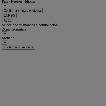
País / Región - Idioma
Confirmar mi país e idioma
EUR
(€)
Atrás
Seleccione su moneda a continuación
Zona geográfica
Moneda
Confirmar mi moneda