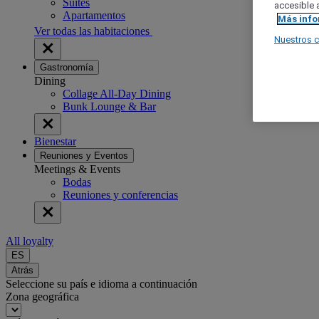
Suites
accesible a
Apartamentos
Más inf
Ver todas las habitaciones
Nuestros 
Gastronomía
Dining
Collage All-Day Dining
Bunk Lounge & Bar
Bienestar
Reuniones y Eventos
Meetings & Events
Bodas
Reuniones y conferencias
All loyalty
ES
Atrás
Seleccione su país e idioma a continuación
Zona geográfica