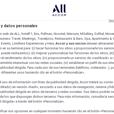
Seg
 y datos personales
os web de ALL, hotelF1, ibis, Pullman, Novotel, Mercure, MGallery, Sofitel, Mov
usiness Travel, Meetings, Travelpros, Restaurants & Bars, Spa, Apartments & Vi
& Events, Limitless Experiences y Hera,
Accor y sus socios
desean almacenar 
 en su terminal para: (i) hacer funcionar los sitios y proporcionarle los servic
o puede rechazarlos); (ii) mejorar y personalizar las funciones de los sitios; (iii
 el rendimiento de los sitios; (iv) proporcionarle un servicio de «cashback» si 
permitirle interactuar con las redes sociales; (vi) establecer un perfil de sus in
ublicidad dirigida. Para cada uno de sus terminales (teléfono, ordenador...), p
s diferentes usos haciendo clic en el botón «Personalizar».
l uso de información con fines de publicidad dirigida, Accor tratará su correo
acilitado) en versión «hash», asociado a sus datos de navegación, reserva y fid
publicidad dirigida en sitios de terceros y redes sociales. Sus datos podrán 
de los que dispongan dichos terceros. Para más información, consulte la sec
 dirigida» a través del botón «Personalizar».
ficar sus opciones en cualquier momento haciendo clic en el botón «Personal