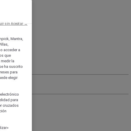
uir sin Aceptar →
enpick, Mantra,
llas,
o acceder a
ios que
) medir la
se ha suscrito
tereses para
uede elegir
 electrónico
elidad para
ser cruzados
ción
izar»