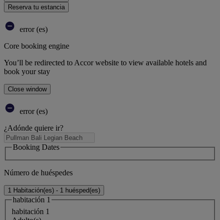
Reserva tu estancia
error (es)
Core booking engine
You’ll be redirected to Accor website to view available hotels and
book your stay
Close window
error (es)
¿Adónde quiere ir?
Booking Dates
Número de huéspedes
1 Habitación(es) - 1 huésped(es)
habitación 1
habitación 1