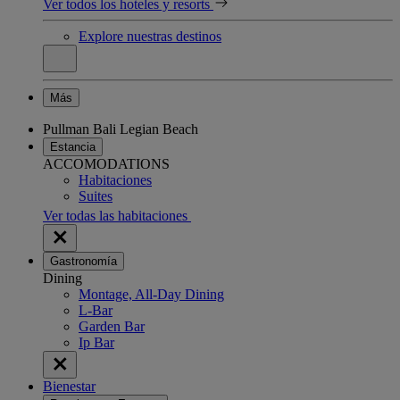
Ver todos los hoteles y resorts
Explore nuestras destinos
Más
Pullman Bali Legian Beach
Estancia
ACCOMODATIONS
Habitaciones
Suites
Ver todas las habitaciones
Gastronomía
Dining
Montage, All-Day Dining
L-Bar
Garden Bar
Ip Bar
Bienestar