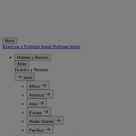
Menú
Regresar a Pullman home
Pullman home
Hoteles y Resorts
Atrás
Hoteles y Resorts
back
África
América
Asia
Europa
Medio Oriente
Pacífico