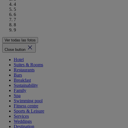
4
5
6
7
8
9
Ver todas las fotos
Close button
Hotel
Suites & Rooms
Restaurants
Bars
Breakfast
Sustainability
Family
Spa
Swimming pool
Fitness centre
Sports & Leisure
Services
Weddings
Destination