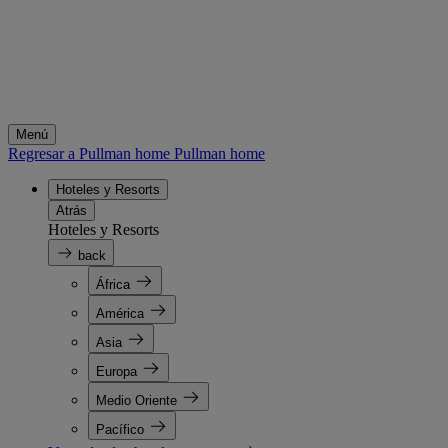
Menú
Regresar a Pullman home
Pullman home
Hoteles y Resorts
Atrás
Hoteles y Resorts
back
África
América
Asia
Europa
Medio Oriente
Pacífico