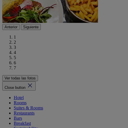
Anterior
Siguiente
1
2
3
4
5
6
7
Ver todas las fotos
Close button
Hotel
Rooms
Suites & Rooms
Restaurants
Bars
Breakfast