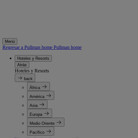
Menú
Regresar a Pullman home
Pullman home
Hoteles y Resorts
Atrás
Hoteles y Resorts
back
África
América
Asia
Europa
Medio Oriente
Pacífico