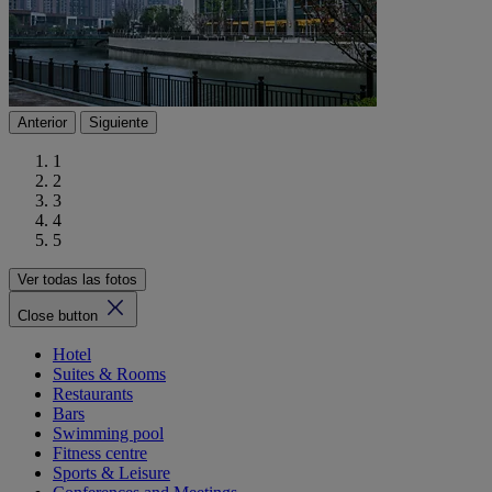
Anterior
Siguiente
1
2
3
4
5
Ver todas las fotos
Close button
Hotel
Suites & Rooms
Restaurants
Bars
Swimming pool
Fitness centre
Sports & Leisure