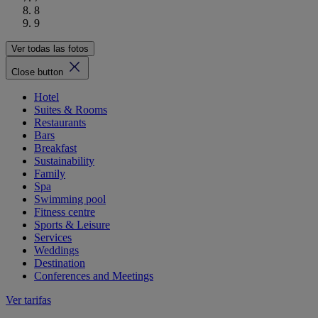
8
9
Ver todas las fotos
Close button
Hotel
Suites & Rooms
Restaurants
Bars
Breakfast
Sustainability
Family
Spa
Swimming pool
Fitness centre
Sports & Leisure
Services
Weddings
Destination
Conferences and Meetings
Ver tarifas