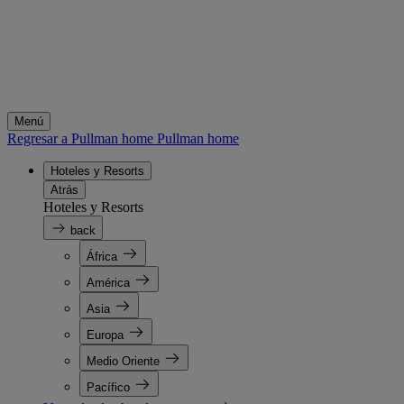
Menú
Regresar a Pullman home
Pullman home
Hoteles y Resorts
Atrás
Hoteles y Resorts
back
África
América
Asia
Europa
Medio Oriente
Pacífico