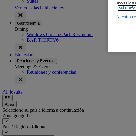
Suites
accesible a
Ver todas las habitaciones
Más inf
Nuestros 
Gastronomía
Dining
Windows On The Park Restaurant
BAR THIRTY6
Bienestar
Reuniones y Eventos
Meetings & Events
Reuniones y conferencias
All loyalty
ES
Atrás
Seleccione su país e idioma a continuación
Zona geográfica
País / Región - Idioma