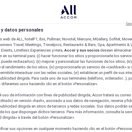
Seg
 y datos personales
os web de ALL, hotelF1, ibis, Pullman, Novotel, Mercure, MGallery, Sofitel, Mov
usiness Travel, Meetings, Travelpros, Restaurants & Bars, Spa, Apartments & Vi
& Events, Limitless Experiences y Hera,
Accor y sus socios
desean almacenar 
 en su terminal para: (i) hacer funcionar los sitios y proporcionarle los servic
o puede rechazarlos); (ii) mejorar y personalizar las funciones de los sitios; (iii
 el rendimiento de los sitios; (iv) proporcionarle un servicio de «cashback» si 
permitirle interactuar con las redes sociales; (vi) establecer un perfil de sus in
ublicidad dirigida. Para cada uno de sus terminales (teléfono, ordenador...), p
s diferentes usos haciendo clic en el botón «Personalizar».
l uso de información con fines de publicidad dirigida, Accor tratará su correo
acilitado) en versión «hash», asociado a sus datos de navegación, reserva y fid
publicidad dirigida en sitios de terceros y redes sociales. Sus datos podrán 
de los que dispongan dichos terceros. Para más información, consulte la sec
 dirigida» a través del botón «Personalizar».
ficar sus opciones en cualquier momento haciendo clic en el botón «Personal