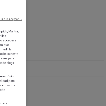
uir sin Aceptar →
enpick, Mantra,
llas,
o acceder a
ios que
) medir la
se ha suscrito
tereses para
uede elegir
 electrónico
elidad para
ser cruzados
ción
izar»