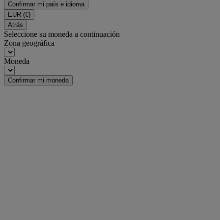
Confirmar mi país e idioma
EUR
(€)
Atrás
Seleccione su moneda a continuación
Zona geográfica
Moneda
Confirmar mi moneda