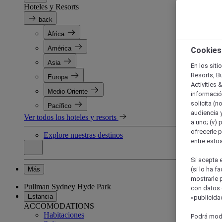
Hoteles y Resorts
back
África
América
Cookies
Asia
En los siti
Resorts, B
Europa
Activities 
Medio Oriente
información
solicita (n
Pacífico
audiencia y
Ver todos los hoteles y resorts
a uno; (v) 
ofrecerle p
Explore nuestras destinos
entre esto
Si acepta e
Más
(si lo ha f
mostrarle 
Pullman Sydney Hyde Park
con datos 
Estancia
«publicidad
ACCOMODATIONS
Habitaciones
Podrá modi