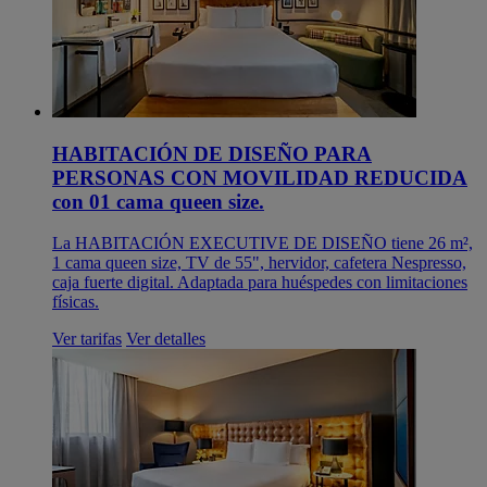
HABITACIÓN DE DISEÑO PARA
PERSONAS CON MOVILIDAD REDUCIDA
con 01 cama queen size.
La HABITACIÓN EXECUTIVE DE DISEÑO tiene 26 m²,
1 cama queen size, TV de 55", hervidor, cafetera Nespresso,
caja fuerte digital. Adaptada para huéspedes con limitaciones
físicas.
Ver tarifas
Ver detalles