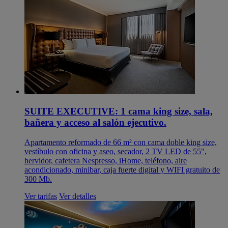
SUITE EXECUTIVE: 1 cama king size, sala,
bañera y acceso al salón ejecutivo.
Apartamento reformado de 66 m² con cama doble king size,
vestíbulo con oficina y aseo, secador, 2 TV LED de 55",
hervidor, cafetera Nespresso, iHome, teléfono, aire
acondicionado, minibar, caja fuerte digital y WIFI gratuito de
300 Mb.
Ver tarifas
Ver detalles