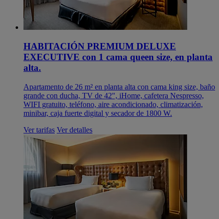
HABITACIÓN PREMIUM DELUXE
EXECUTIVE con 1 cama queen size, en planta
alta.
Apartamento de 26 m² en planta alta con cama king size, baño
grande con ducha, TV de 42", iHome, cafetera Nespresso,
WIFI gratuito, teléfono, aire acondicionado, climatización,
minibar, caja fuerte digital y secador de 1800 W.
Ver tarifas
Ver detalles