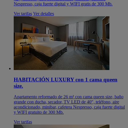
Nespresso, caja fuerte digital y WIFI gratis de 300 Mb.
Ver tarifas
Ver detalles
HABITACIÓN LUXURY con 1 cama queen
size.
Apartamento reformado de 26 m² con cama queen size, baño
grande con ducha, secador, TV LED de 40", teléfono, aire
acondicionado, minibar, cafetera Nespresso, caja fuerte digital
y WIFI gratuito de 300 Mb.
Ver tarifas