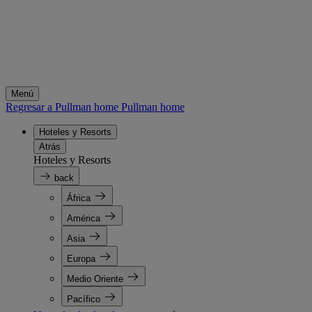
Menú
Regresar a Pullman home
Pullman home
Hoteles y Resorts
Atrás
Hoteles y Resorts
back
África
América
Asia
Europa
Medio Oriente
Pacífico