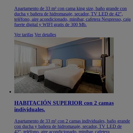
Apartamento de 33 m² con cama king size, baño grande con
ducha y bañera de hidromasaje, secador, TV LED de 42",
teléfono, aire acondicionado, minibar, cafetera Nespresso, caja
fuerte digital y WIFI gratis de 300 Mb.
Ver tarifas
Ver detalles
HABITACIÓN SUPERIOR con 2 camas
individuales.
Apartamento de 33 m² con 2 camas individuales, baño grande
con ducha y bañera de hidromasaje, secador, TV LED de
42", teléfono, aire acondicionado, minibar, cafetera