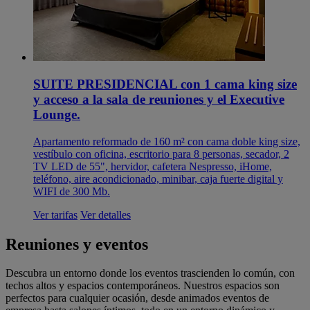
SUITE PRESIDENCIAL con 1 cama king size
y acceso a la sala de reuniones y el Executive
Lounge.
Apartamento reformado de 160 m² con cama doble king size,
vestíbulo con oficina, escritorio para 8 personas, secador, 2
TV LED de 55", hervidor, cafetera Nespresso, iHome,
teléfono, aire acondicionado, minibar, caja fuerte digital y
WIFI de 300 Mb.
Ver tarifas
Ver detalles
Reuniones y eventos
Descubra un entorno donde los eventos trascienden lo común, con
techos altos y espacios contemporáneos. Nuestros espacios son
perfectos para cualquier ocasión, desde animados eventos de