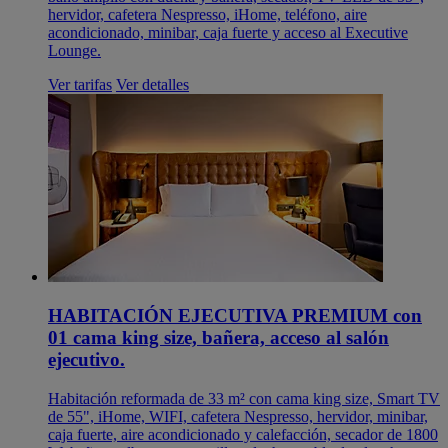
hervidor, cafetera Nespresso, iHome, teléfono, aire
acondicionado, minibar, caja fuerte y acceso al Executive
Lounge.
Ver tarifas
Ver detalles
HABITACIÓN EJECUTIVA PREMIUM con
01 cama king size, bañera, acceso al salón
ejecutivo.
Habitación reformada de 33 m² con cama king size, Smart TV
de 55", iHome, WIFI, cafetera Nespresso, hervidor, minibar,
caja fuerte, aire acondicionado y calefacción, secador de 1800