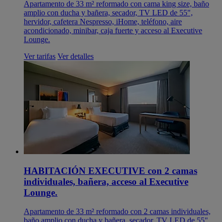
Apartamento de 33 m² reformado con cama king size, baño
amplio con ducha y bañera, secador, TV LED de 55",
hervidor, cafetera Nespresso, iHome, teléfono, aire
acondicionado, minibar, caja fuerte y acceso al Executive
Lounge.
Ver tarifas
Ver detalles
HABITACIÓN EXECUTIVE con 2 camas
individuales, bañera, acceso al Executive
Lounge.
Apartamento de 33 m² reformado con 2 camas individuales,
baño amplio con ducha y bañera, secador, TV LED de 55",