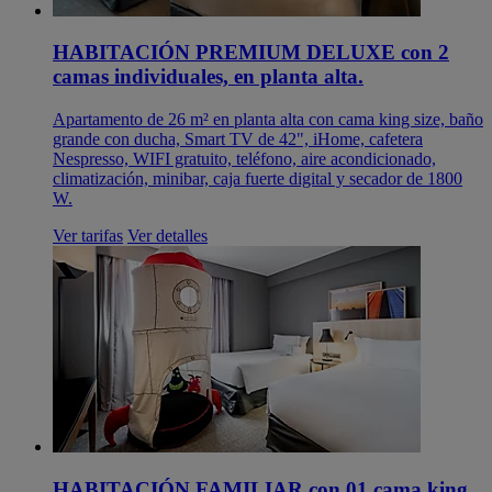
HABITACIÓN PREMIUM DELUXE con 2
camas individuales, en planta alta.
Apartamento de 26 m² en planta alta con cama king size, baño
grande con ducha, Smart TV de 42", iHome, cafetera
Nespresso, WIFI gratuito, teléfono, aire acondicionado,
climatización, minibar, caja fuerte digital y secador de 1800
W.
Ver tarifas
Ver detalles
HABITACIÓN FAMILIAR con 01 cama king