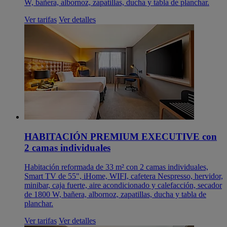
W, bañera, albornoz, zapatillas, ducha y tabla de planchar.
Ver tarifas
Ver detalles
HABITACIÓN PREMIUM EXECUTIVE con
2 camas individuales
Habitación reformada de 33 m² con 2 camas individuales,
Smart TV de 55", iHome, WIFI, cafetera Nespresso, hervidor,
minibar, caja fuerte, aire acondicionado y calefacción, secador
de 1800 W, bañera, albornoz, zapatillas, ducha y tabla de
planchar.
Ver tarifas
Ver detalles