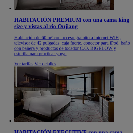
HABITACIÓN PREMIUM con una cama king
size y vistas al río Oujiang
Habitación de 60 m² con acceso gratuito a Internet WIFI,
televisor de 42 pulgadas, caja fuerte, conector para iPod, baño
con bañera y productos de tocador C.O. BIGELOW y
esterilla para practicar yoga.
Ver tarifas
Ver detalles
HABITACIÓN EXECUTIVE con una cama