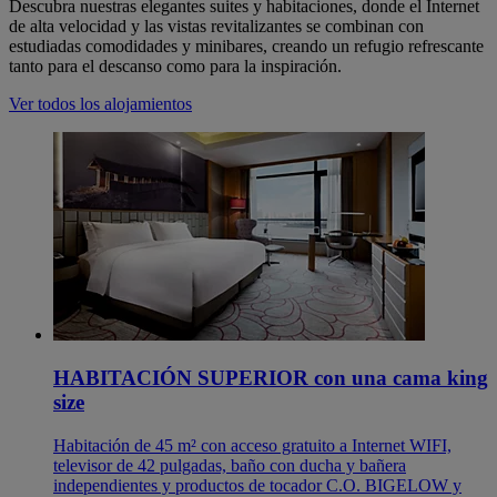
Descubra nuestras elegantes suites y habitaciones, donde el Internet
de alta velocidad y las vistas revitalizantes se combinan con
estudiadas comodidades y minibares, creando un refugio refrescante
tanto para el descanso como para la inspiración.
Ver todos los alojamientos
HABITACIÓN SUPERIOR con una cama king
size
Habitación de 45 m² con acceso gratuito a Internet WIFI,
televisor de 42 pulgadas, baño con ducha y bañera
independientes y productos de tocador C.O. BIGELOW y