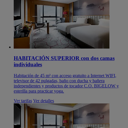
HABITACIÓN SUPERIOR con dos camas
individuales
Habitación de 45 m² con acceso gratuito a Internet WIFI,
televisor de 42 pulgadas, baño con ducha y bañera
independientes y productos de tocador C.O. BIGELOW y
esterilla para practicar yoga.
Ver tarifas
Ver detalles