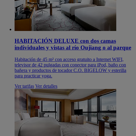
HABITACIÓN DELUXE con dos camas
individuales y vistas al río Oujiang o al parque
Habitación de 45 m² con acceso gratuito a Internet WIFI,
televisor de 42 pulgadas con conector para iPod, baño con
bañera y productos de tocador C.O. BIGELOW y esterilla
para practicar yoga.
Ver tarifas
Ver detalles