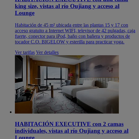
king size, vistas al río Oujiang y acceso al
Lounge
Habitación de 45 m² ubicada entre las plantas 15 y 17 con
acceso gratuito a Internet WIFI, televisor de 42 pulgadas, caja
fuerte, conector para iPod, baño con bañera y productos de
tocador C.O. BIGELOW y esterilla para practicar yoga.
Ver tarifas
Ver detalles
HABITACIÓN EXECUTIVE con 2 camas
individuales, vistas al río Oujiang y acceso al
Lounge