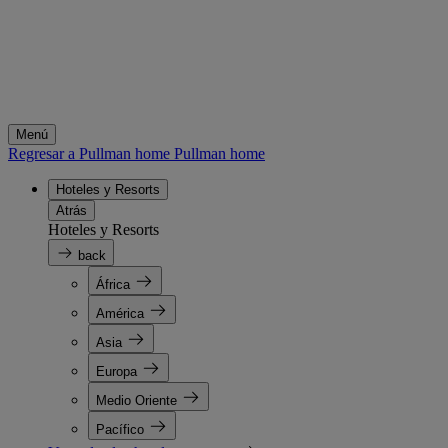
Menú
Regresar a Pullman home
Pullman home
Hoteles y Resorts
Atrás
Hoteles y Resorts
back
África
América
Asia
Europa
Medio Oriente
Pacífico