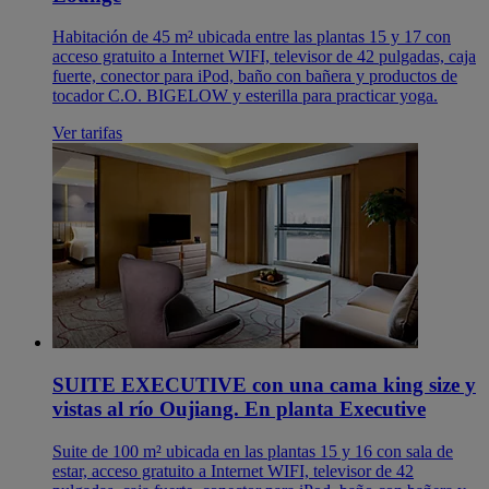
Habitación de 45 m² ubicada entre las plantas 15 y 17 con
acceso gratuito a Internet WIFI, televisor de 42 pulgadas, caja
fuerte, conector para iPod, baño con bañera y productos de
tocador C.O. BIGELOW y esterilla para practicar yoga.
Ver tarifas
SUITE EXECUTIVE con una cama king size y
vistas al río Oujiang. En planta Executive
Suite de 100 m² ubicada en las plantas 15 y 16 con sala de
estar, acceso gratuito a Internet WIFI, televisor de 42