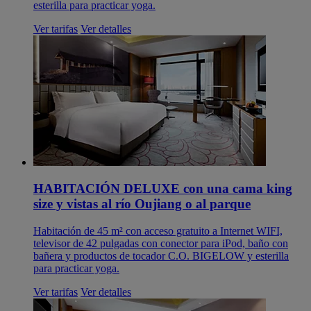
esterilla para practicar yoga.
Ver tarifas
Ver detalles
HABITACIÓN DELUXE con una cama king
size y vistas al río Oujiang o al parque
Habitación de 45 m² con acceso gratuito a Internet WIFI,
televisor de 42 pulgadas con conector para iPod, baño con
bañera y productos de tocador C.O. BIGELOW y esterilla
para practicar yoga.
Ver tarifas
Ver detalles