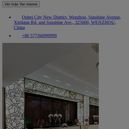
Ver más
Ver menos
Oubei City New District, Wenzhou, Sunshine Avenue,
Xinjiang Rd. and Sunshine Ave., 325000, WENZHOU,
China
+86 577/66999999