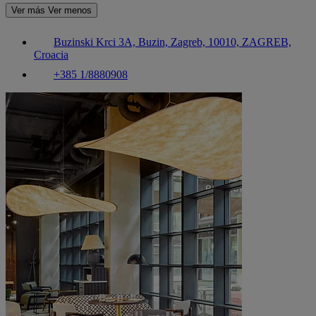
Ver más
Ver menos
Buzinski Krci 3A, Buzin, Zagreb, 10010, ZAGREB,
Croacia
+385 1/8880908