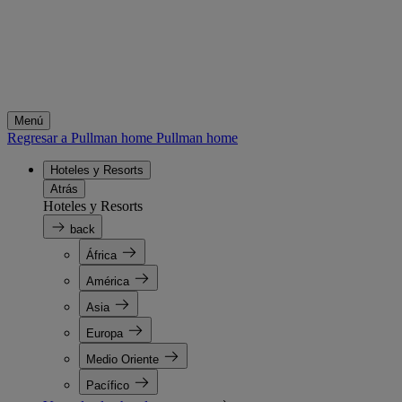
Menú
Regresar a Pullman home
Pullman home
Hoteles y Resorts
Atrás
Hoteles y Resorts
back
África
América
Asia
Europa
Medio Oriente
Pacífico