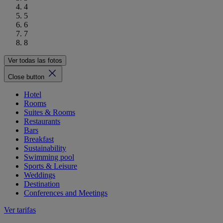
4
5
6
7
8
Ver todas las fotos
Close button
Hotel
Rooms
Suites & Rooms
Restaurants
Bars
Breakfast
Sustainability
Swimming pool
Sports & Leisure
Weddings
Destination
Conferences and Meetings
Ver tarifas