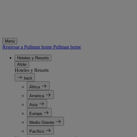
Menú
Regresar a Pullman home
Pullman home
Hoteles y Resorts
Atrás
Hoteles y Resorts
back
África
América
Asia
Europa
Medio Oriente
Pacífico