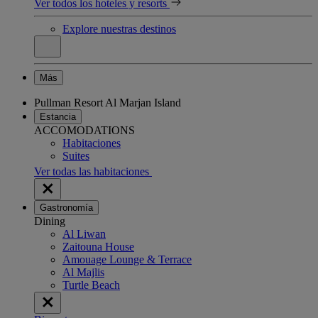
Ver todos los hoteles y resorts
Explore nuestras destinos
Más
Pullman Resort Al Marjan Island
Estancia
ACCOMODATIONS
Habitaciones
Suites
Ver todas las habitaciones
Gastronomía
Dining
Al Liwan
Zaitouna House
Amouage Lounge & Terrace
Al Majlis
Turtle Beach