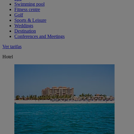
Swimming pool
Fitness centre
Golf
Sports & Leisure
Weddings
Destination
Conferences and Meetings
Ver tarifas
Hotel