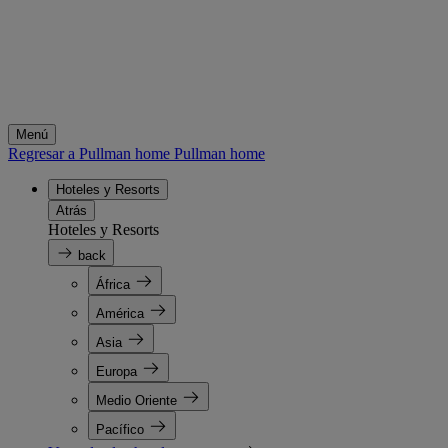
Menú
Regresar a Pullman home
Pullman home
Hoteles y Resorts
Atrás
Hoteles y Resorts
back
África
América
Asia
Europa
Medio Oriente
Pacífico