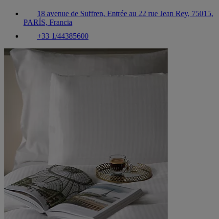
18 avenue de Suffren, Entrée au 22 rue Jean Rey, 75015,
PARÍS, Francia
+33 1/44385600