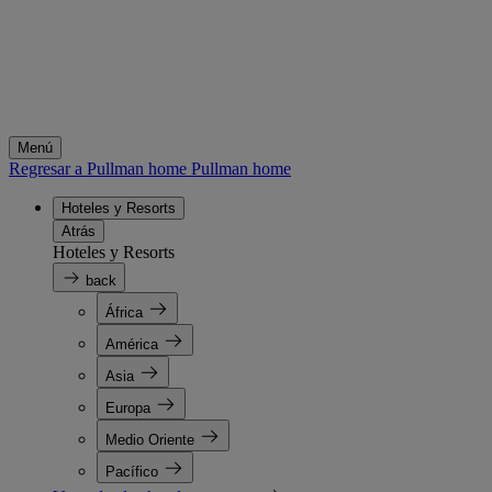
Menú
Regresar a Pullman home
Pullman home
Hoteles y Resorts
Atrás
Hoteles y Resorts
back
África
América
Asia
Europa
Medio Oriente
Pacífico