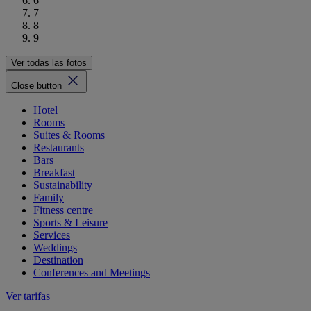
6
7
8
9
Ver todas las fotos
Close button
Hotel
Rooms
Suites & Rooms
Restaurants
Bars
Breakfast
Sustainability
Family
Fitness centre
Sports & Leisure
Services
Weddings
Destination
Conferences and Meetings
Ver tarifas