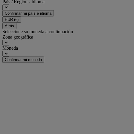
País / Región - Idioma
Confirmar mi país e idioma
EUR
(€)
Atrás
Seleccione su moneda a continuación
Zona geográfica
Moneda
Confirmar mi moneda