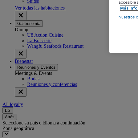
Suites
accesible a
Ver todas las habitaciones
Más inf
Nuestros 
Gastronomía
Dining
U8 Action Cuisine
La Brasserie
Wangfu Seafoods Restaurant
Bienestar
Reuniones y Eventos
Meetings & Events
Bodas
Reuniones y conferencias
All loyalty
ES
Atrás
Seleccione su país e idioma a continuación
Zona geográfica