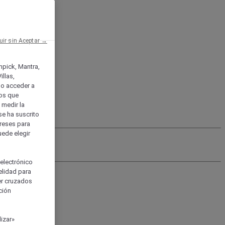
uir sin Aceptar →
enpick, Mantra,
llas,
o acceder a
ios que
) medir la
se ha suscrito
tereses para
uede elegir
 electrónico
elidad para
ser cruzados
ción
izar»