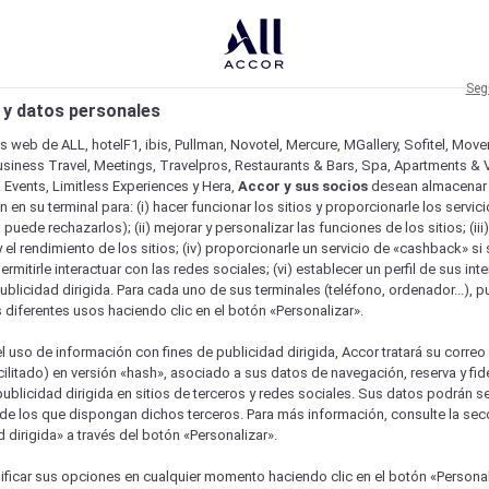
Seg
 y datos personales
os web de ALL, hotelF1, ibis, Pullman, Novotel, Mercure, MGallery, Sofitel, Mov
usiness Travel, Meetings, Travelpros, Restaurants & Bars, Spa, Apartments & Vi
& Events, Limitless Experiences y Hera,
Accor y sus socios
desean almacenar 
 en su terminal para: (i) hacer funcionar los sitios y proporcionarle los servic
o puede rechazarlos); (ii) mejorar y personalizar las funciones de los sitios; (iii
 el rendimiento de los sitios; (iv) proporcionarle un servicio de «cashback» si 
permitirle interactuar con las redes sociales; (vi) establecer un perfil de sus in
ublicidad dirigida. Para cada uno de sus terminales (teléfono, ordenador...), p
s diferentes usos haciendo clic en el botón «Personalizar».
l uso de información con fines de publicidad dirigida, Accor tratará su correo
acilitado) en versión «hash», asociado a sus datos de navegación, reserva y fid
publicidad dirigida en sitios de terceros y redes sociales. Sus datos podrán 
de los que dispongan dichos terceros. Para más información, consulte la sec
 dirigida» a través del botón «Personalizar».
ficar sus opciones en cualquier momento haciendo clic en el botón «Personal