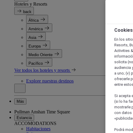
Hoteles y Resorts
back
África
América
Cookies
Asia
En los siti
Resorts, B
Europa
Activities 
Medio Oriente
información
solicita (n
Pacífico
audiencia y
Ver todos los hoteles y resorts
a uno; (v) 
ofrecerle p
Explore nuestras destinos
entre esto
Si acepta e
Más
(si lo ha f
mostrarle 
Pullman Anshan Time Square
con datos 
Estancia
«publicidad
ACCOMODATIONS
Habitaciones
Podrá modi