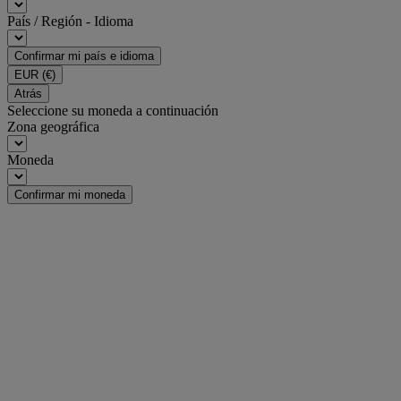
País / Región - Idioma
Confirmar mi país e idioma
EUR
(€)
Atrás
Seleccione su moneda a continuación
Zona geográfica
Moneda
Confirmar mi moneda