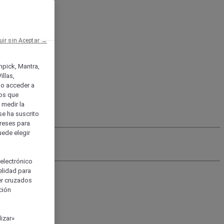
uir sin Aceptar →
enpick, Mantra,
llas,
o acceder a
ios que
) medir la
se ha suscrito
tereses para
uede elegir
 electrónico
elidad para
ser cruzados
ción
izar»