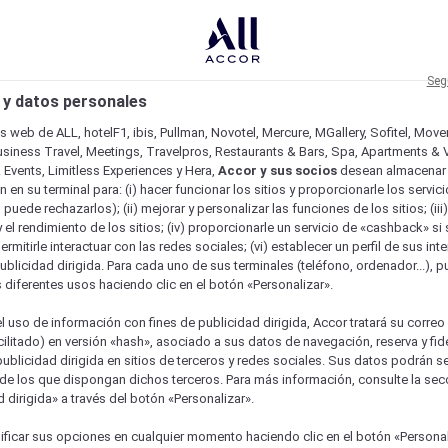
Seg
 y datos personales
os web de ALL, hotelF1, ibis, Pullman, Novotel, Mercure, MGallery, Sofitel, Mov
usiness Travel, Meetings, Travelpros, Restaurants & Bars, Spa, Apartments & Vi
& Events, Limitless Experiences y Hera,
Accor y sus socios
desean almacenar 
 en su terminal para: (i) hacer funcionar los sitios y proporcionarle los servic
o puede rechazarlos); (ii) mejorar y personalizar las funciones de los sitios; (iii
 el rendimiento de los sitios; (iv) proporcionarle un servicio de «cashback» si 
permitirle interactuar con las redes sociales; (vi) establecer un perfil de sus in
ublicidad dirigida. Para cada uno de sus terminales (teléfono, ordenador...), p
s diferentes usos haciendo clic en el botón «Personalizar».
l uso de información con fines de publicidad dirigida, Accor tratará su correo
acilitado) en versión «hash», asociado a sus datos de navegación, reserva y fid
publicidad dirigida en sitios de terceros y redes sociales. Sus datos podrán 
de los que dispongan dichos terceros. Para más información, consulte la sec
 dirigida» a través del botón «Personalizar».
ficar sus opciones en cualquier momento haciendo clic en el botón «Personal