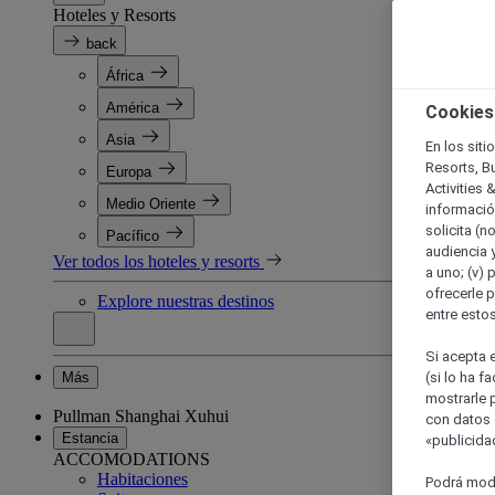
Hoteles y Resorts
back
África
América
Cookies
Asia
En los siti
Resorts, B
Europa
Activities 
Medio Oriente
información
solicita (n
Pacífico
audiencia y
Ver todos los hoteles y resorts
a uno; (v) 
ofrecerle p
Explore nuestras destinos
entre esto
Si acepta e
Más
(si lo ha f
mostrarle 
Pullman Shanghai Xuhui
con datos 
Estancia
«publicidad
ACCOMODATIONS
Habitaciones
Podrá modi