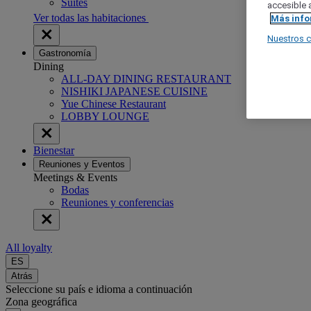
Suites
accesible a
Ver todas las habitaciones
Más inf
Nuestros 
Gastronomía
Dining
ALL-DAY DINING RESTAURANT
NISHIKI JAPANESE CUISINE
Yue Chinese Restaurant
LOBBY LOUNGE
Bienestar
Reuniones y Eventos
Meetings & Events
Bodas
Reuniones y conferencias
All loyalty
ES
Atrás
Seleccione su país e idioma a continuación
Zona geográfica