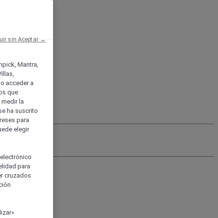
uir sin Aceptar →
enpick, Mantra,
llas,
o acceder a
ios que
) medir la
se ha suscrito
tereses para
uede elegir
 electrónico
elidad para
ser cruzados
ción
izar»