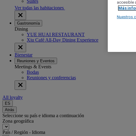
Suites
accesible a
Ver todas las habitaciones
Más inf
Nuestros 
Gastronomía
Dining
YUE HUAI RESTAURANT
Xiu Café All-Day Dining Experience
Bienestar
Reuniones y Eventos
Meetings & Events
Bodas
Reuniones y conferencias
All loyalty
ES
Atrás
Seleccione su país e idioma a continuación
Zona geográfica
País / Región - Idioma