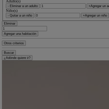
Adulto(s)
- Eliminar a un adulto
+Agregar un a
Niño(s)
- Quitar a un niño
+Agregar un niño
Eliminar
Agregar una habitación
Otros criterios
Buscar
¿Adónde quiere ir?