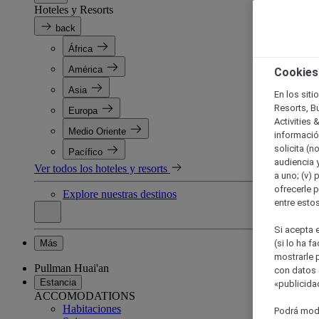
Hoteles y Resorts
back
África
América
Cookies
Asia
En los siti
Resorts, B
Europa
Activities 
Medio Oriente
información
solicita (n
Pacífico
audiencia y
Ver todos los hoteles y resorts
a uno; (v) 
ofrecerle p
Explore nuestras destinos
entre esto
Si acepta e
Más
(si lo ha f
mostrarle 
Pullman Huai'an
con datos 
Estancia
«publicidad
ACCOMODATIONS
Habitaciones
Podrá modi