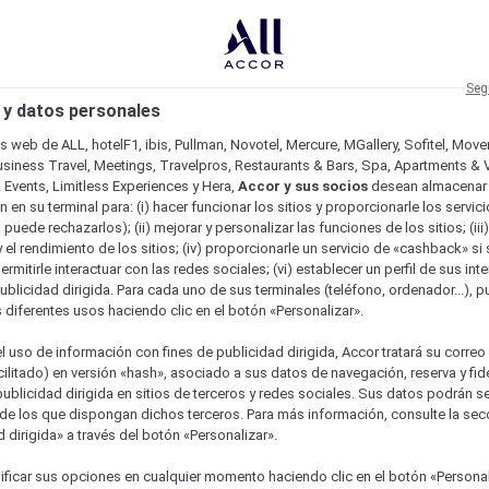
Seg
 y datos personales
os web de ALL, hotelF1, ibis, Pullman, Novotel, Mercure, MGallery, Sofitel, Mov
usiness Travel, Meetings, Travelpros, Restaurants & Bars, Spa, Apartments & Vi
& Events, Limitless Experiences y Hera,
Accor y sus socios
desean almacenar 
 en su terminal para: (i) hacer funcionar los sitios y proporcionarle los servic
o puede rechazarlos); (ii) mejorar y personalizar las funciones de los sitios; (iii
 el rendimiento de los sitios; (iv) proporcionarle un servicio de «cashback» si 
permitirle interactuar con las redes sociales; (vi) establecer un perfil de sus in
ublicidad dirigida. Para cada uno de sus terminales (teléfono, ordenador...), p
s diferentes usos haciendo clic en el botón «Personalizar».
l uso de información con fines de publicidad dirigida, Accor tratará su correo
acilitado) en versión «hash», asociado a sus datos de navegación, reserva y fid
publicidad dirigida en sitios de terceros y redes sociales. Sus datos podrán 
de los que dispongan dichos terceros. Para más información, consulte la sec
 dirigida» a través del botón «Personalizar».
ficar sus opciones en cualquier momento haciendo clic en el botón «Personal