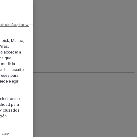
uir sin Aceptar →
enpick, Mantra,
llas,
o acceder a
ios que
) medir la
se ha suscrito
tereses para
uede elegir
 electrónico
elidad para
ser cruzados
ción
izar»