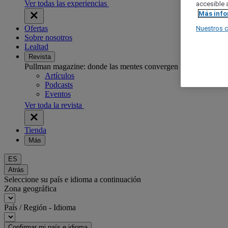
Ver todas las experiencias
accesible a
Más inf
Ofertas
Nuestros 
Sobre nosotros
Lealtad
Revista
Pullman magazine: donde las mentes convergen
Artículos
Podcasts
Eventos
Ver toda la revista
Tienda
Más
ES
Atrás
Seleccione su país e idioma a continuación
Zona geográfica
País / Región - Idioma
Confirmar mi país e idioma