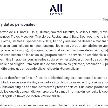
Seg
 y datos personales
os web de ALL, hotelF1, ibis, Pullman, Novotel, Mercure, MGallery, Sofitel, Mov
usiness Travel, Meetings, Travelpros, Restaurants & Bars, Spa, Apartments & Vi
& Events, Limitless Experiences y Hera,
Accor y sus socios
desean almacenar 
 en su terminal para: (i) hacer funcionar los sitios y proporcionarle los servic
o puede rechazarlos); (ii) mejorar y personalizar las funciones de los sitios; (iii
 el rendimiento de los sitios; (iv) proporcionarle un servicio de «cashback» si 
permitirle interactuar con las redes sociales; (vi) establecer un perfil de sus in
ublicidad dirigida. Para cada uno de sus terminales (teléfono, ordenador...), p
s diferentes usos haciendo clic en el botón «Personalizar».
l uso de información con fines de publicidad dirigida, Accor tratará su correo
acilitado) en versión «hash», asociado a sus datos de navegación, reserva y fid
publicidad dirigida en sitios de terceros y redes sociales. Sus datos podrán 
de los que dispongan dichos terceros. Para más información, consulte la sec
 dirigida» a través del botón «Personalizar».
ficar sus opciones en cualquier momento haciendo clic en el botón «Personal