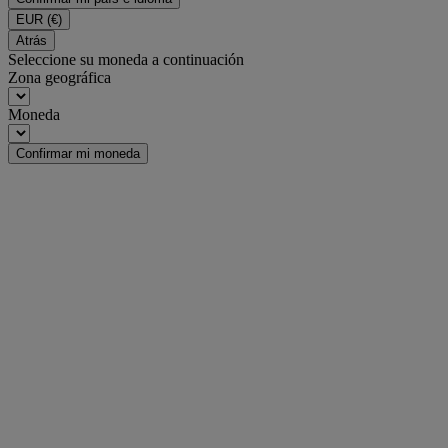
EUR
(€)
Atrás
Seleccione su moneda a continuación
Zona geográfica
Moneda
Confirmar mi moneda