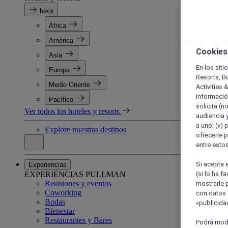
back
África
América
Cookies
Asia
En los siti
Europa
Resorts, B
Medio Oriente
Activities 
información
Pacífico
solicita (n
Ver todos los hoteles y resorts
audiencia y
a uno; (v) 
Explore nuestras destinos
ofrecerle p
entre esto
Si acepta e
Experiencias
EXPERIENCIAS PULLMAN
(si lo ha f
Reuniones y eventos
mostrarle 
Coworking
con datos 
Bodas
«publicidad
Bienestar
Restaurantes y Bares
Podrá modi