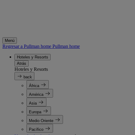
Menú
Regresar a Pullman home
Pullman home
Hoteles y Resorts
Atrás
Hoteles y Resorts
back
África
América
Asia
Europa
Medio Oriente
Pacífico