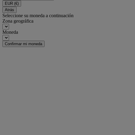
EUR
(€)
Atrás
Seleccione su moneda a continuación
Zona geográfica
Moneda
Confirmar mi moneda