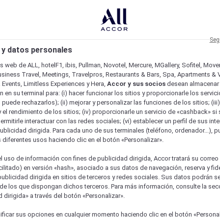
Seg
 y datos personales
os web de ALL, hotelF1, ibis, Pullman, Novotel, Mercure, MGallery, Sofitel, Mov
usiness Travel, Meetings, Travelpros, Restaurants & Bars, Spa, Apartments & Vi
& Events, Limitless Experiences y Hera,
Accor y sus socios
desean almacenar 
 en su terminal para: (i) hacer funcionar los sitios y proporcionarle los servic
o puede rechazarlos); (ii) mejorar y personalizar las funciones de los sitios; (iii
 el rendimiento de los sitios; (iv) proporcionarle un servicio de «cashback» si 
permitirle interactuar con las redes sociales; (vi) establecer un perfil de sus in
ublicidad dirigida. Para cada uno de sus terminales (teléfono, ordenador...), p
s diferentes usos haciendo clic en el botón «Personalizar».
l uso de información con fines de publicidad dirigida, Accor tratará su correo
acilitado) en versión «hash», asociado a sus datos de navegación, reserva y fid
publicidad dirigida en sitios de terceros y redes sociales. Sus datos podrán 
de los que dispongan dichos terceros. Para más información, consulte la sec
 dirigida» a través del botón «Personalizar».
ficar sus opciones en cualquier momento haciendo clic en el botón «Personal