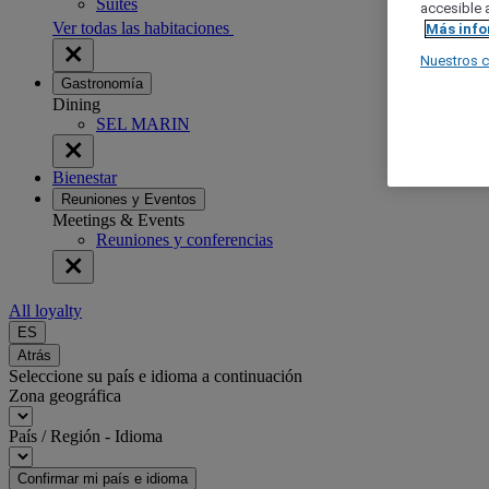
Suites
accesible a
Ver todas las habitaciones
Más inf
Nuestros 
Gastronomía
Dining
SEL MARIN
Bienestar
Reuniones y Eventos
Meetings & Events
Reuniones y conferencias
All loyalty
ES
Atrás
Seleccione su país e idioma a continuación
Zona geográfica
País / Región - Idioma
Confirmar mi país e idioma