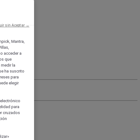
uir sin Aceptar →
enpick, Mantra,
llas,
o acceder a
ios que
) medir la
se ha suscrito
tereses para
uede elegir
 electrónico
elidad para
ser cruzados
ción
izar»