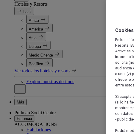
Hoteles y Resorts
back
África
América
Cookies
Asia
En los siti
Resorts, B
Europa
Activities 
Medio Oriente
información
solicita (n
Pacífico
audiencia y
Ver todos los hoteles y resorts
a uno; (v) 
ofrecerle p
Explore nuestras destinos
entre esto
Si acepta e
Más
(si lo ha f
mostrarle 
Pullman Sochi Centre
con datos 
Estancia
«publicidad
ACCOMODATIONS
Habitaciones
Podrá modi