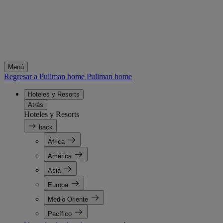
Menú
Regresar a Pullman home
Pullman home
Hoteles y Resorts
Atrás
Hoteles y Resorts
back
África
América
Asia
Europa
Medio Oriente
Pacífico