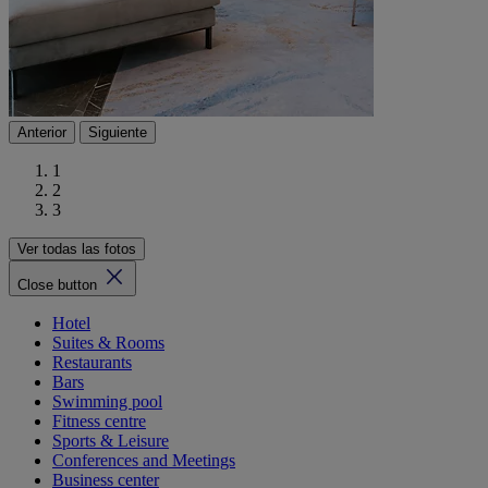
Anterior
Siguiente
1
2
3
Ver todas las fotos
Close button
Hotel
Suites & Rooms
Restaurants
Bars
Swimming pool
Fitness centre
Sports & Leisure
Conferences and Meetings
Business center