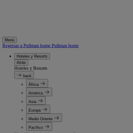
Menú
Regresar a Pullman home
Pullman home
Hoteles y Resorts
Atrás
Hoteles y Resorts
back
África
América
Asia
Europa
Medio Oriente
Pacífico