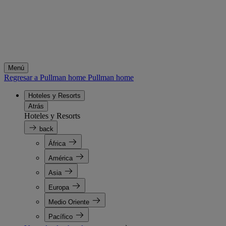
Menú
Regresar a Pullman home
Pullman home
Hoteles y Resorts
Atrás
Hoteles y Resorts
back
África
América
Asia
Europa
Medio Oriente
Pacífico