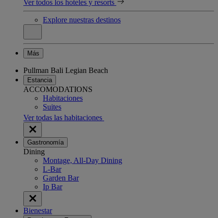
Ver todos los hoteles y resorts
Explore nuestras destinos
Más
Pullman Bali Legian Beach
Estancia
ACCOMODATIONS
Habitaciones
Suites
Ver todas las habitaciones
Gastronomía
Dining
Montage, All-Day Dining
L-Bar
Garden Bar
Ip Bar
Bienestar