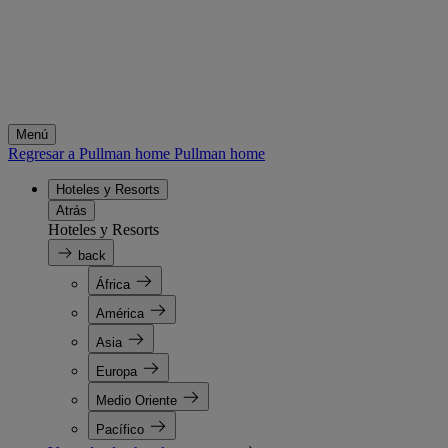
Menú
Regresar a Pullman home
Pullman home
Hoteles y Resorts
Atrás
Hoteles y Resorts
back
África
América
Asia
Europa
Medio Oriente
Pacífico