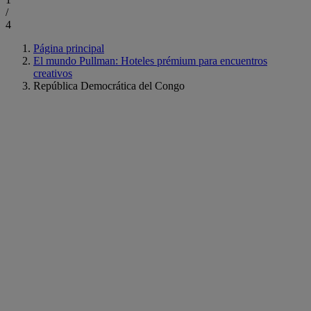
/
4
Página principal
El mundo Pullman: Hoteles prémium para encuentros
creativos
República Democrática del Congo