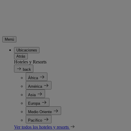
Menú
Ubicaciones
Atrás
Hoteles y Resorts
back
África
América
Asia
Europa
Medio Oriente
Pacífico
Ver todos los hoteles y resorts