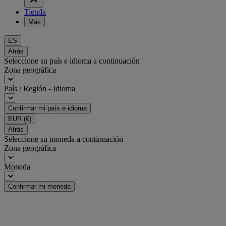
Tienda
Más
ES
Atrás
Seleccione su país e idioma a continuación
Zona geográfica
País / Región - Idioma
Confirmar mi país e idioma
EUR
(€)
Atrás
Seleccione su moneda a continuación
Zona geográfica
Moneda
Confirmar mi moneda