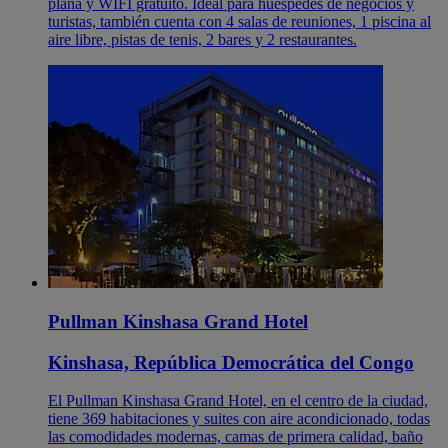
plana y WIFI gratuito. Ideal para huéspedes de negocios y
turistas, también cuenta con 4 salas de reuniones, 1 piscina al
aire libre, pistas de tenis, 2 bares y 2 restaurantes.
Pullman Kinshasa Grand Hotel
Kinshasa, República Democrática del Congo
El Pullman Kinshasa Grand Hotel, en el centro de la ciudad,
tiene 369 habitaciones y suites con aire acondicionado, todas
las comodidades modernas, camas de primera calidad, baño