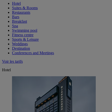
Hotel
Suites & Rooms
Restaurants
Bars
Breakfast
Spa
Swimming pool
Fitness centre
Sports & Leisure
Weddings
Destination
Conferences and Meetings
Voir les tarifs
Hotel