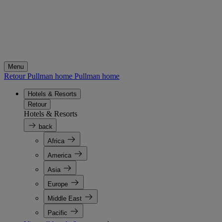
Menu
Retour Pullman home
Pullman home
Hotels & Resorts
Retour
Hotels & Resorts
back
Africa
America
Asia
Europe
Middle East
Pacific