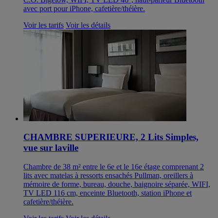
avec port pour iPhone, cafetière/théière.
Voir les tarifs
Voir les détails
CHAMBRE SUPERIEURE, 2 Lits Simples,
vue sur laville
Chambre de 38 m² entre le 6e et le 16e étage comprenant 2
lits avec matelas à ressorts ensachés Pullman, oreillers à
mémoire de forme, bureau, douche, baignoire séparée, WIFI,
TV LED 116 cm, enceinte Bluetooth, station iPhone et
cafetière/théière.