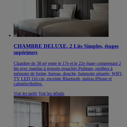
CHAMBRE DELUXE, 2 Lits Simples, étages
supérieurs
Chambre de 38 m² entre le 17e et le 22e étage comprenant 2
lits avec matelas à ressorts ensachés Pullman, oreillers à
mémoire de forme, bureau, douche, baignoire séparée, WIFI,
TV LED 116 cm, enceinte Bluetooth, station iPhone et
cafetière/théière.
Voir les tarifs
Voir les détails