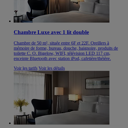
Chambre Luxe avec 1 lit double
Chambre de 50 m², située entre 6F et 22F. Oreillers à
mémoire de forme, bureau, douche, baignoire, produits de
toilette C. O. Bigelow, WIFI, télévision LED 117 cm,
enceinte Bluetooth avec station iPod, cafetière/théière.
Voir les tarifs
Voir les détails