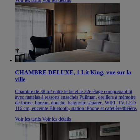
Voir les tarifs
Voir les détails
CHAMBRE DELUXE, 1 Lit King, vue sur la
ville
Chambre de 38 m² entre le 6e et le 22e étage comprenant lit
avec matelas à ressorts ensachés Pullman, oreillers à mémoire
de forme, bureau, douche, baignoire séparée, WIFI, TV LED
116 cm, enceinte Bluetooth, station iPhone et cafetière/théière.
Voir les tarifs
Voir les détails