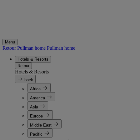
Menu
Retour Pullman home
Pullman home
Hotels & Resorts
Retour
Hotels & Resorts
back
Africa
America
Asia
Europe
Middle East
Pacific