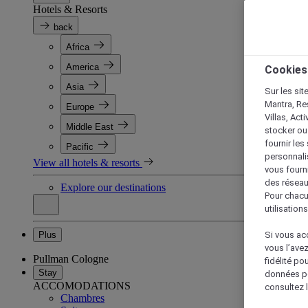
Hotels & Resorts
back
Africa
America
Cookies
Asia
Sur les sit
Mantra, Re
Europe
Villas, Act
Middle East
stocker ou
fournir le
Pacific
personnalis
View all hotels & resorts
vous fourn
des réseau
Explore our destinations
Pour chacu
utilisation
Plus
Si vous acc
vous l’ave
Pullman Cologne
fidélité po
Stay
données po
ACCOMODATIONS
consultez l
Chambres