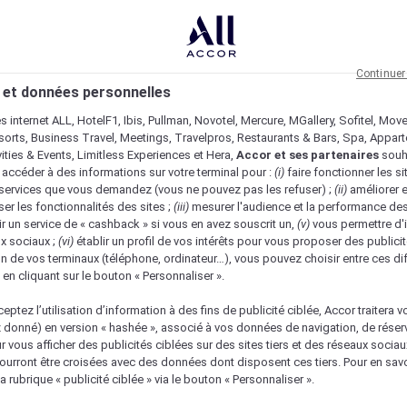
Continuer
 et données personnelles
es internet ALL, HotelF1, Ibis, Pullman, Novotel, Mercure, MGallery, Sofitel, Mov
sorts, Business Travel, Meetings, Travelpros, Restaurants & Bars, Spa, Appar
ivities & Events, Limitless Experiences et Hera,
Accor et ses partenaires
souh
 accéder à des informations sur votre terminal pour :
(i)
faire fonctionner les si
s services que vous demandez (vous ne pouvez pas les refuser) ;
(ii)
améliorer e
er les fonctionnalités des sites ;
(iii)
mesurer l'audience et la performance des
ir un service de « cashback » si vous en avez souscrit un,
(v)
vous permettre d'i
x sociaux ;
(vi)
établir un profil de vos intérêts pour vous proposer des publicit
n de vos terminaux (téléphone, ordinateur…), vous pouvez choisir entre ces di
s en cliquant sur le bouton « Personnaliser ».
eptez l’utilisation d’information à des fins de publicité ciblée, Accor traitera vo
z donné) en version « hashée », associé à vos données de navigation, de réser
ur vous afficher des publicités ciblées sur des sites tiers et des réseaux socia
urront être croisées avec des données dont disposent ces tiers. Pour en savo
a rubrique « publicité ciblée » via le bouton « Personnaliser ».