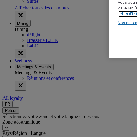
Suites
Vous pourr
Afficher toutes les chambres
via le lien
Plus d'i
Nos parten
Dining
Dining
d*light
Brasserie E.L.F.
Lab12
Wellness
Meetings & Events
Meetings & Events
Réunions et conférences
All loyalty
FR
Retour
Sélectionnez votre zone et votre langue ci-dessous
Zone géographique
Pays/Région - Langue