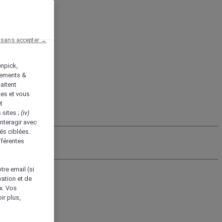
 sans accepter →
enpick,
tements &
aitent
tes et vous
t
 sites ;
(iv)
nteragir avec
és ciblées.
fférentes
tre email (si
vation et de
ux. Vos
ir plus,