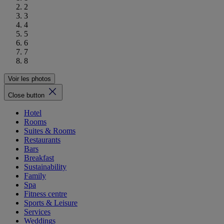
2
3
4
5
6
7
8
Voir les photos
Close button
Hotel
Rooms
Suites & Rooms
Restaurants
Bars
Breakfast
Sustainability
Family
Spa
Fitness centre
Sports & Leisure
Services
Weddings