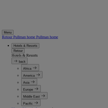
Menu
Retour Pullman home
Pullman home
Hotels & Resorts
Retour
Hotels & Resorts
back
Africa
America
Asia
Europe
Middle East
Pacific