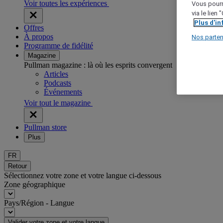
Voir toutes les expériences
Vous pourr
via le lien
Plus d'i
Offres
À propos
Nos parten
Programme de fidélité
Magazine
Pullman magazine : là où les esprits convergent
Articles
Podcasts
Événements
Voir tout le magazine
Pullman store
Plus
FR
Retour
Sélectionnez votre zone et votre langue ci-dessous
Zone géographique
Pays/Région - Langue
Valider votre zone et votre langue