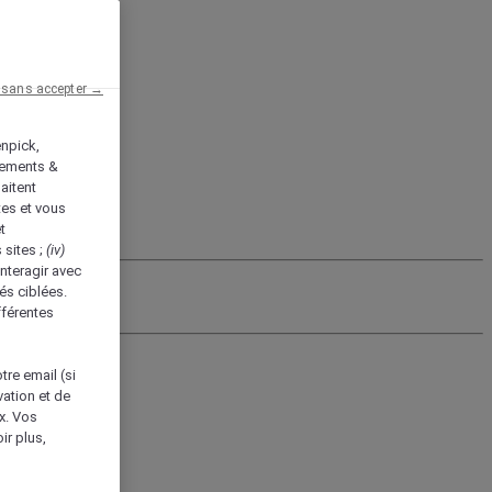
 sans accepter →
enpick,
tements &
aitent
tes et vous
t
 sites ;
(iv)
nteragir avec
és ciblées.
fférentes
tre email (si
vation et de
ux. Vos
ir plus,