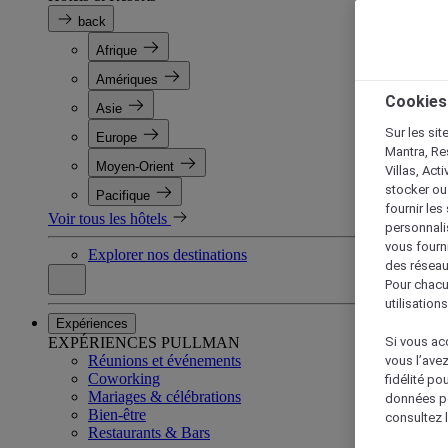
back
Afrique
Amériques
Cookies
Asie
Sur les sit
Europe
Mantra, Re
Moyen-Orient
Villas, Act
stocker ou
Pacifique
fournir le
Voir tous les hôtels
personnalis
vous fourn
Explorer nos destinations
des réseau
Pour chacu
utilisation
Expériences
EXPÉRIENCES PULLMAN
Si vous acc
Réunions et événements
vous l’ave
Coworking
fidélité po
Mariages & célébrations
données po
Bien-être
consultez l
Restaurants & Bars