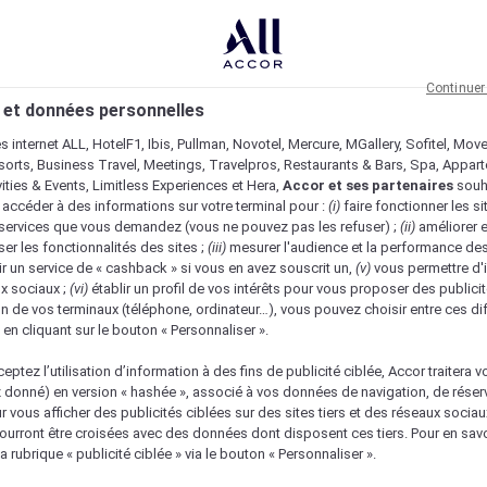
Continuer
 et données personnelles
es internet ALL, HotelF1, Ibis, Pullman, Novotel, Mercure, MGallery, Sofitel, Mov
sorts, Business Travel, Meetings, Travelpros, Restaurants & Bars, Spa, Appar
ivities & Events, Limitless Experiences et Hera,
Accor et ses partenaires
souh
 accéder à des informations sur votre terminal pour :
(i)
faire fonctionner les si
s services que vous demandez (vous ne pouvez pas les refuser) ;
(ii)
améliorer e
er les fonctionnalités des sites ;
(iii)
mesurer l'audience et la performance des
ir un service de « cashback » si vous en avez souscrit un,
(v)
vous permettre d'i
x sociaux ;
(vi)
établir un profil de vos intérêts pour vous proposer des publicit
n de vos terminaux (téléphone, ordinateur…), vous pouvez choisir entre ces di
s en cliquant sur le bouton « Personnaliser ».
eptez l’utilisation d’information à des fins de publicité ciblée, Accor traitera vo
z donné) en version « hashée », associé à vos données de navigation, de réser
ur vous afficher des publicités ciblées sur des sites tiers et des réseaux socia
urront être croisées avec des données dont disposent ces tiers. Pour en savo
a rubrique « publicité ciblée » via le bouton « Personnaliser ».