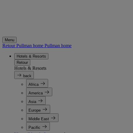
Menu
Retour Pullman home
Pullman home
Hotels & Resorts
Retour
Hotels & Resorts
back
Africa
America
Asia
Europe
Middle East
Pacific