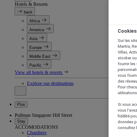
Hotels & Resorts
back
Africa
America
Cookies
Asia
Sur les sit
Mantra, Re
Europe
Villas, Act
Middle East
stocker ou
fournir le
Pacific
personnalis
View all hotels & resorts
vous fourn
des réseau
Explore our destinations
Pour chacu
utilisation
Plus
Si vous acc
vous l’ave
Pullman Singapore Hill Street
fidélité po
Stay
données po
ACCOMODATIONS
consultez l
Chambres