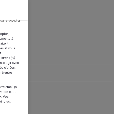
 sans accepter →
enpick,
tements &
aitent
tes et vous
t
 sites ;
(iv)
nteragir avec
és ciblées.
fférentes
tre email (si
vation et de
ux. Vos
ir plus,