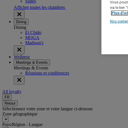
Suites
Vous pourr
Afficher toutes les chambres
via le lien
Plus d'i
Nos parten
Dining
Dining
El Chido
MOGA
Madison's
Wellness
Meetings & Events
Meetings & Events
Réunions et conférences
All loyalty
FR
Retour
Sélectionnez votre zone et votre langue ci-dessous
Zone géographique
Pays/Région - Langue