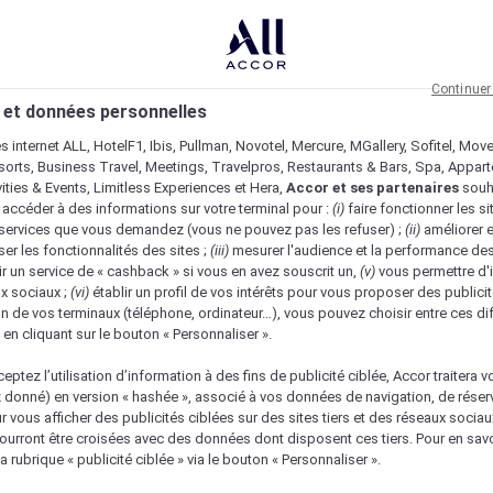
Continuer
 et données personnelles
es internet ALL, HotelF1, Ibis, Pullman, Novotel, Mercure, MGallery, Sofitel, Mov
sorts, Business Travel, Meetings, Travelpros, Restaurants & Bars, Spa, Appar
ivities & Events, Limitless Experiences et Hera,
Accor et ses partenaires
souh
 accéder à des informations sur votre terminal pour :
(i)
faire fonctionner les si
s services que vous demandez (vous ne pouvez pas les refuser) ;
(ii)
améliorer e
er les fonctionnalités des sites ;
(iii)
mesurer l'audience et la performance des
ir un service de « cashback » si vous en avez souscrit un,
(v)
vous permettre d'i
x sociaux ;
(vi)
établir un profil de vos intérêts pour vous proposer des publicit
n de vos terminaux (téléphone, ordinateur…), vous pouvez choisir entre ces di
s en cliquant sur le bouton « Personnaliser ».
eptez l’utilisation d’information à des fins de publicité ciblée, Accor traitera vo
z donné) en version « hashée », associé à vos données de navigation, de réser
ur vous afficher des publicités ciblées sur des sites tiers et des réseaux socia
urront être croisées avec des données dont disposent ces tiers. Pour en savo
a rubrique « publicité ciblée » via le bouton « Personnaliser ».