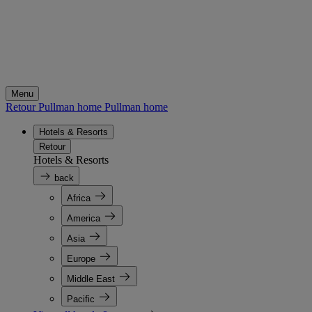
Menu
Retour Pullman home
Pullman home
Hotels & Resorts
Retour
Hotels & Resorts
back
Africa
America
Asia
Europe
Middle East
Pacific