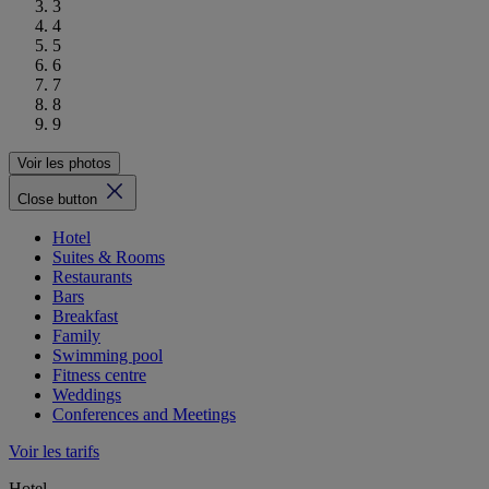
3
4
5
6
7
8
9
Voir les photos
Close button
Hotel
Suites & Rooms
Restaurants
Bars
Breakfast
Family
Swimming pool
Fitness centre
Weddings
Conferences and Meetings
Voir les tarifs
Hotel