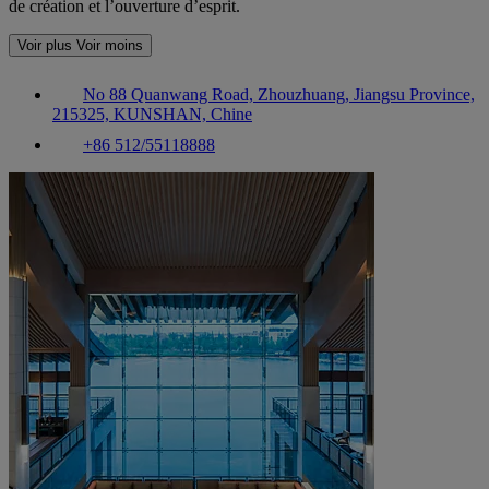
de création et l’ouverture d’esprit.
Voir plus
Voir moins
No 88 Quanwang Road, Zhouzhuang, Jiangsu Province,
215325, KUNSHAN, Chine
+86 512/55118888