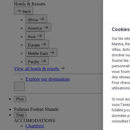
Hotels & Resorts
back
Africa
America
Cookies
Asia
Sur les sit
Mantra, Re
Europe
Villas, Act
Middle East
stocker ou
fournir le
Pacific
personnalis
View all hotels & resorts
vous fourn
des réseau
Explore our destinations
Pour chacu
utilisation
Plus
Si vous acc
vous l’ave
Pullman Foshan Shunde
fidélité po
Stay
données po
ACCOMODATIONS
consultez l
Chambres