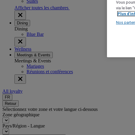
Suites
Vous pourr
Afficher toutes les chambres
via le lien
Plus d'i
Nos parten
Dining
Dining
Blue Bar
Wellness
Meetings & Events
Meetings & Events
Mariages
Réunions et conférences
All loyalty
FR
Retour
Sélectionnez votre zone et votre langue ci-dessous
Zone géographique
Pays/Région - Langue