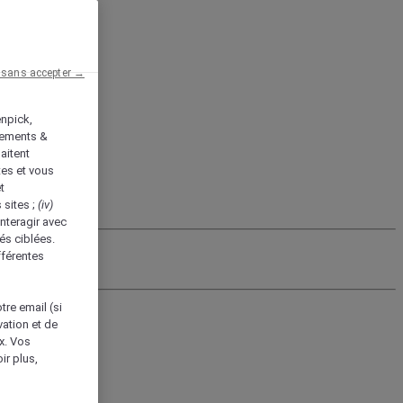
 sans accepter →
enpick,
tements &
aitent
tes et vous
t
 sites ;
(iv)
nteragir avec
és ciblées.
fférentes
tre email (si
vation et de
ux. Vos
ir plus,