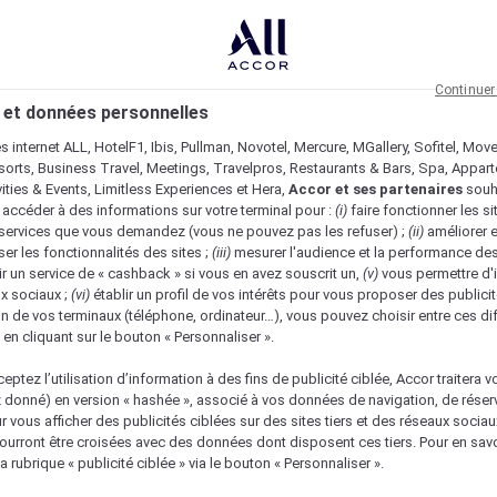
Continuer
 et données personnelles
es internet ALL, HotelF1, Ibis, Pullman, Novotel, Mercure, MGallery, Sofitel, Mov
sorts, Business Travel, Meetings, Travelpros, Restaurants & Bars, Spa, Appar
ivities & Events, Limitless Experiences et Hera,
Accor et ses partenaires
souh
 accéder à des informations sur votre terminal pour :
(i)
faire fonctionner les si
s services que vous demandez (vous ne pouvez pas les refuser) ;
(ii)
améliorer e
er les fonctionnalités des sites ;
(iii)
mesurer l'audience et la performance des
ir un service de « cashback » si vous en avez souscrit un,
(v)
vous permettre d'i
x sociaux ;
(vi)
établir un profil de vos intérêts pour vous proposer des publicit
n de vos terminaux (téléphone, ordinateur…), vous pouvez choisir entre ces di
s en cliquant sur le bouton « Personnaliser ».
eptez l’utilisation d’information à des fins de publicité ciblée, Accor traitera vo
z donné) en version « hashée », associé à vos données de navigation, de réser
ur vous afficher des publicités ciblées sur des sites tiers et des réseaux socia
urront être croisées avec des données dont disposent ces tiers. Pour en savo
a rubrique « publicité ciblée » via le bouton « Personnaliser ».