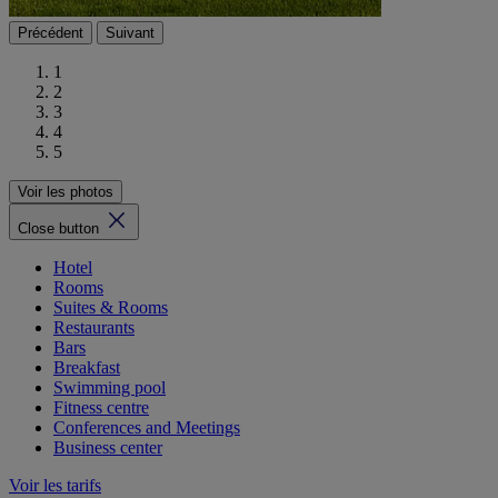
Précédent
Suivant
1
2
3
4
5
Voir les photos
Close button
Hotel
Rooms
Suites & Rooms
Restaurants
Bars
Breakfast
Swimming pool
Fitness centre
Conferences and Meetings
Business center
Voir les tarifs