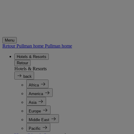
Menu
Retour Pullman home
Pullman home
Hotels & Resorts
Retour
Hotels & Resorts
back
Africa
America
Asia
Europe
Middle East
Pacific