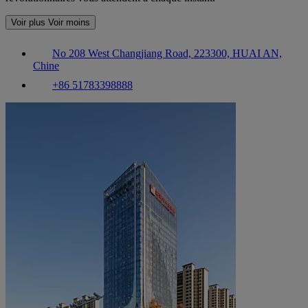
Voir plus
Voir moins
No 208 West Changjiang Road, 223300, HUAI AN,
Chine
+86 51783398888