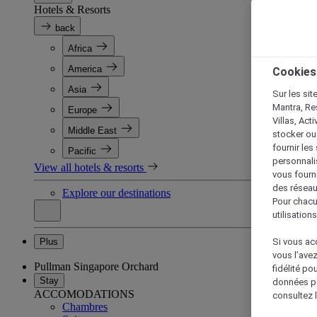
Hotels & Resorts
back
Africa
America
Cookies
Asia
Sur les sit
Mantra, Re
Europe
Villas, Act
Middle East
stocker ou
fournir le
Pacific
personnalis
View all hotels & resorts
vous fourn
des réseau
Explore our destinations
Pour chacu
utilisation
Plus
Si vous acc
vous l’ave
Pullman Singapore Orchard
fidélité po
Stay
données po
ACCOMODATIONS
consultez l
Chambres