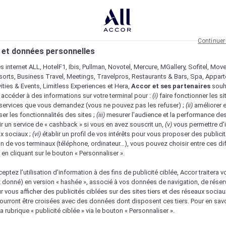
Continuer
 et données personnelles
es internet ALL, HotelF1, Ibis, Pullman, Novotel, Mercure, MGallery, Sofitel, Mov
sorts, Business Travel, Meetings, Travelpros, Restaurants & Bars, Spa, Appar
ivities & Events, Limitless Experiences et Hera,
Accor et ses partenaires
souh
 accéder à des informations sur votre terminal pour :
(i)
faire fonctionner les si
s services que vous demandez (vous ne pouvez pas les refuser) ;
(ii)
améliorer e
er les fonctionnalités des sites ;
(iii)
mesurer l'audience et la performance des
ir un service de « cashback » si vous en avez souscrit un,
(v)
vous permettre d'i
x sociaux ;
(vi)
établir un profil de vos intérêts pour vous proposer des publicit
n de vos terminaux (téléphone, ordinateur…), vous pouvez choisir entre ces di
s en cliquant sur le bouton « Personnaliser ».
eptez l’utilisation d’information à des fins de publicité ciblée, Accor traitera vo
z donné) en version « hashée », associé à vos données de navigation, de réser
ur vous afficher des publicités ciblées sur des sites tiers et des réseaux socia
urront être croisées avec des données dont disposent ces tiers. Pour en savo
a rubrique « publicité ciblée » via le bouton « Personnaliser ».