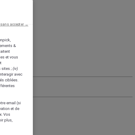
 sans accepter →
enpick,
tements &
aitent
tes et vous
t
 sites ;
(iv)
nteragir avec
és ciblées.
fférentes
tre email (si
vation et de
ux. Vos
ir plus,