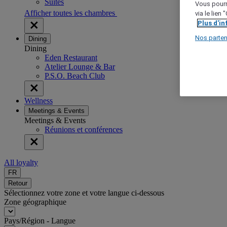
Suites
Vous pourr
Afficher toutes les chambres
via le lien
Plus d'i
Nos parten
Dining
Dining
Eden Restaurant
Atelier Lounge & Bar
P.S.O. Beach Club
Wellness
Meetings & Events
Meetings & Events
Réunions et conférences
All loyalty
FR
Retour
Sélectionnez votre zone et votre langue ci-dessous
Zone géographique
Pays/Région - Langue