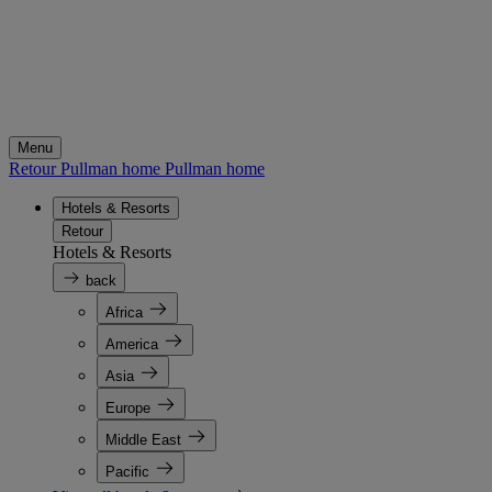
Menu
Retour Pullman home
Pullman home
Hotels & Resorts
Retour
Hotels & Resorts
back
Africa
America
Asia
Europe
Middle East
Pacific