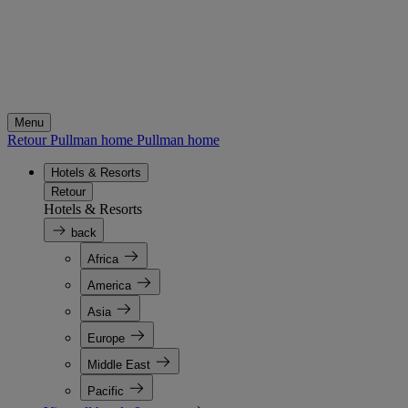
Menu
Retour Pullman home
Pullman home
Hotels & Resorts
Retour
Hotels & Resorts
back
Africa
America
Asia
Europe
Middle East
Pacific