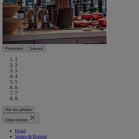
Précédent
Suivant
1
2
3
4
5
6
7
8
Voir les photos
Close button
Hotel
Suites & Rooms