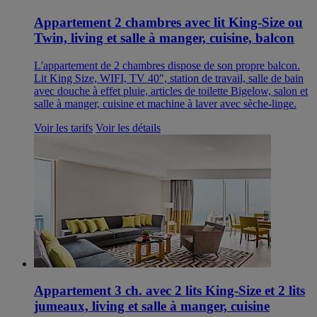
Appartement 2 chambres avec lit King-Size ou
Twin, living et salle à manger, cuisine, balcon
L'appartement de 2 chambres dispose de son propre balcon.
Lit King Size, WIFI, TV 40", station de travail, salle de bain
avec douche à effet pluie, articles de toilette Bigelow, salon et
salle à manger, cuisine et machine à laver avec sèche-linge.
Voir les tarifs
Voir les détails
Appartement 3 ch. avec 2 lits King-Size et 2 lits
jumeaux, living et salle à manger, cuisine