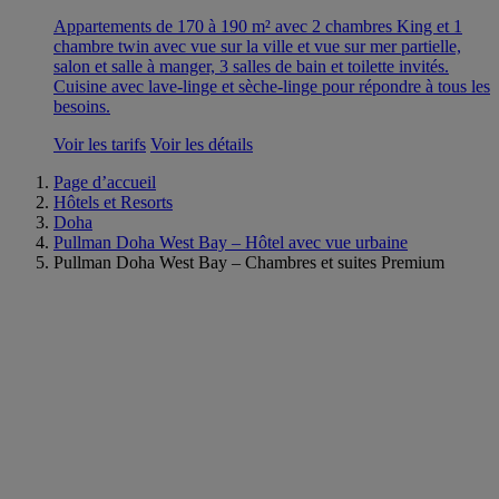
Appartements de 170 à 190 m² avec 2 chambres King et 1
chambre twin avec vue sur la ville et vue sur mer partielle,
salon et salle à manger, 3 salles de bain et toilette invités.
Cuisine avec lave-linge et sèche-linge pour répondre à tous les
besoins.
Voir les tarifs
Voir les détails
Page d’accueil
Hôtels et Resorts
Doha
Pullman Doha West Bay – Hôtel avec vue urbaine
Pullman Doha West Bay – Chambres et suites Premium