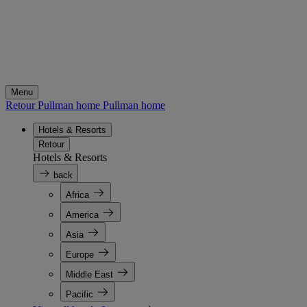
Menu
Retour Pullman home
Pullman home
Hotels & Resorts
Retour
Hotels & Resorts
back
Africa
America
Asia
Europe
Middle East
Pacific