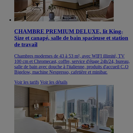
CHAMBRE PREMIUM DELUXE, lit King-
Size et canapé, salle de bain spacieuse et station
de travail
Chambres modernes de 43 à 53 m², avec WIFI illimité, TV
100 cm et Chromecast, coffre, service d'étage 24h/24, bureau,
salle de bain avec douche à l'italienne, produits d'accueil C.O
Bigelow, machine Nespresso, cafetière et minibar.
Voir les tarifs
Voir les détails