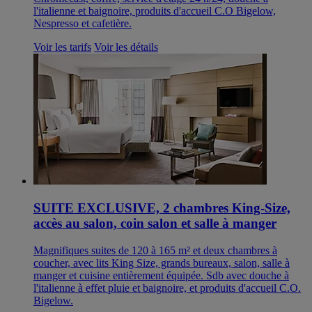
l'italienne et baignoire, produits d'accueil C.O Bigelow,
Nespresso et cafetière.
Voir les tarifs
Voir les détails
SUITE EXCLUSIVE, 2 chambres King-Size,
accès au salon, coin salon et salle à manger
Magnifiques suites de 120 à 165 m² et deux chambres à
coucher, avec lits King Size, grands bureaux, salon, salle à
manger et cuisine entièrement équipée. Sdb avec douche à
l'italienne à effet pluie et baignoire, et produits d'accueil C.O.
Bigelow.