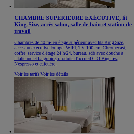
CHAMBRE SUPÉRIEURE EXÉCUTIVE, lit
King-Size, accès salon, salle de bain et station de
travail
Chambres de 40 m² en étage supérieur avec lits King Size,
accès au executive lounge, WIFI, TV 100 cm, Chromecast,
coffre, service d'étage 24 h/24, bureau, sdb avec douche à
l'italienne et baignoire, produits d'accueil C.O Bigelow,
Nespresso et cafetière.
Voir les tarifs
Voir les détails