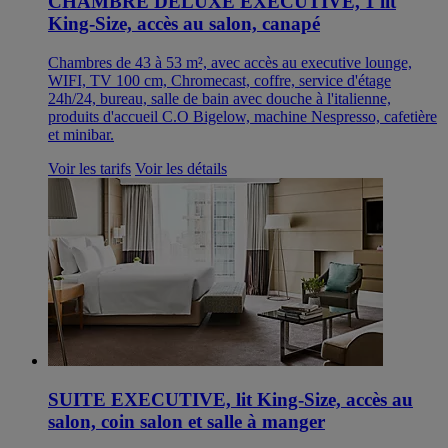
CHAMBRE DELUXE EXECUTIVE, 1 lit
King-Size, accès au salon, canapé
Chambres de 43 à 53 m², avec accès au executive lounge,
WIFI, TV 100 cm, Chromecast, coffre, service d'étage
24h/24, bureau, salle de bain avec douche à l'italienne,
produits d'accueil C.O Bigelow, machine Nespresso, cafetière
et minibar.
Voir les tarifs
Voir les détails
SUITE EXECUTIVE, lit King-Size, accès au
salon, coin salon et salle à manger