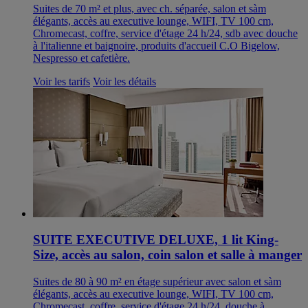
Suites de 70 m² et plus, avec ch. séparée, salon et sàm
élégants, accès au executive lounge, WIFI, TV 100 cm,
Chromecast, coffre, service d'étage 24 h/24, sdb avec douche
à l'italienne et baignoire, produits d'accueil C.O Bigelow,
Nespresso et cafetière.
Voir les tarifs
Voir les détails
SUITE EXECUTIVE DELUXE, 1 lit King-
Size, accès au salon, coin salon et salle à manger
Suites de 80 à 90 m² en étage supérieur avec salon et sàm
élégants, accès au executive lounge, WIFI, TV 100 cm,
Chromecast, coffre, service d'étage 24 h/24, douche à