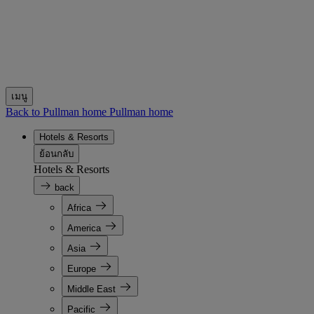
เมนู
Back to Pullman home
Pullman home
Hotels & Resorts
ย้อนกลับ
Hotels & Resorts
back
Africa
America
Asia
Europe
Middle East
Pacific