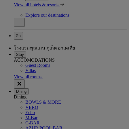
View all hotels & resorts
Explore our destinations
อีก
โรงแรมพูลแมน ภูเก็ต อาเคเดีย
Stay
ACCOMODATIONS
Guest Rooms
Villas
View all rooms
Dining
Dining
BOWLS & MORE
VERO
Echo
M-Bar
C-BAR
AZUR POOL BAR