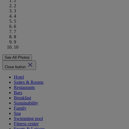
1
2
3
4
5
6
7
8
9
10
See All Photos
Close button
Hotel
Suites & Rooms
Restaurants
Bars
Breakfast
Sustainability
Family
Spa
Swimming pool
Fitness centre
Sports & Leisure