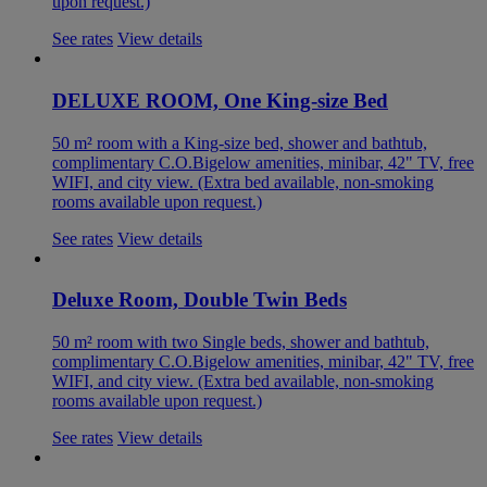
upon request.)
See rates
View details
DELUXE ROOM, One King-size Bed
50 m² room with a King-size bed, shower and bathtub,
complimentary C.O.Bigelow amenities, minibar, 42" TV, free
WIFI, and city view. (Extra bed available, non-smoking
rooms available upon request.)
See rates
View details
Deluxe Room, Double Twin Beds
50 m² room with two Single beds, shower and bathtub,
complimentary C.O.Bigelow amenities, minibar, 42" TV, free
WIFI, and city view. (Extra bed available, non-smoking
rooms available upon request.)
See rates
View details