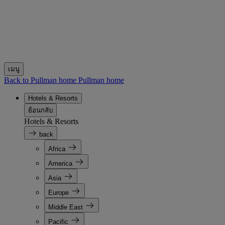
เมนู
Back to Pullman home
Pullman home
Hotels & Resorts
ย้อนกลับ
Hotels & Resorts
back
Africa
America
Asia
Europe
Middle East
Pacific