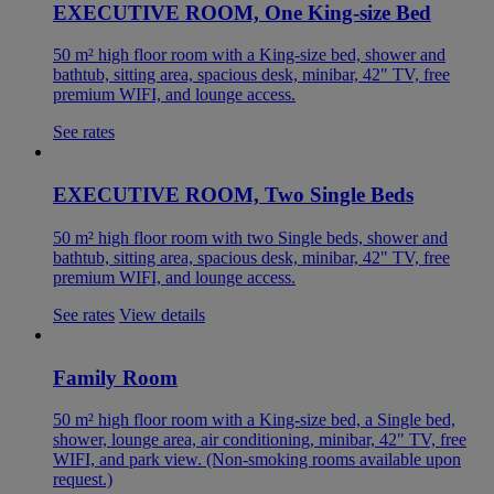
EXECUTIVE ROOM, One King-size Bed
50 m² high floor room with a King-size bed, shower and
bathtub, sitting area, spacious desk, minibar, 42" TV, free
premium WIFI, and lounge access.
See rates
EXECUTIVE ROOM, Two Single Beds
50 m² high floor room with two Single beds, shower and
bathtub, sitting area, spacious desk, minibar, 42" TV, free
premium WIFI, and lounge access.
See rates
View details
Family Room
50 m² high floor room with a King-size bed, a Single bed,
shower, lounge area, air conditioning, minibar, 42" TV, free
WIFI, and park view. (Non-smoking rooms available upon
request.)