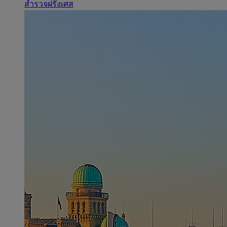
สำรวจฝรั่งเศส