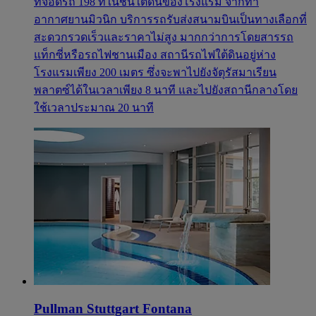
ที่จอดรถ 198 ที่ในชั้นใต้ดินของโรงแรม จากท่า
อากาศยานมิวนิก บริการรถรับส่งสนามบินเป็นทางเลือกที่
สะดวกรวดเร็วและราคาไม่สูง มากกว่าการโดยสารรถ
แท็กซี่หรือรถไฟชานเมือง สถานีรถไฟใต้ดินอยู่ห่าง
โรงแรมเพียง 200 เมตร ซึ่งจะพาไปยังจัตุรัสมาเรียน
พลาตซ์ได้ในเวลาเพียง 8 นาที และไปยังสถานีกลางโดย
ใช้เวลาประมาณ 20 นาที
Pullman Stuttgart Fontana