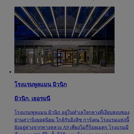
โรงแรมพูลแมน มิวนิก
มิวนิก, เยอรมนี
โรงแรมพูลแมน มิวนิก อยู่ในทำเลใจกลางที่เงียบสงบของ
ย่านสวาบิงยอดนิยม ใกล้กับอิงลิช การ์เดน โรงแรมแห่งนี้
ยังอยู่ห่างจากทางหลวง A9 เพียงไม่กี่ร้อยเมตร โรงแรมมี