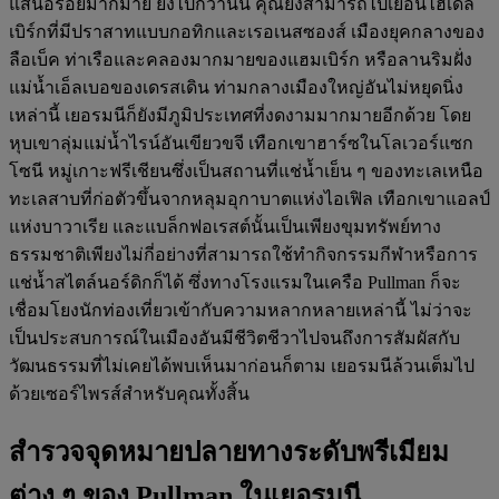
แสนอร่อยมากมาย ยิ่งไปกว่านั้น คุณยังสามารถไปเยือนไฮเดล
เบิร์กที่มีปราสาทแบบกอทิกและเรอเนสซองส์ เมืองยุคกลางของ
ลือเบ็ค ท่าเรือและคลองมากมายของแฮมเบิร์ก หรือลานริมฝั่ง
แม่น้ำเอ็ลเบอของเดรสเดิน ท่ามกลางเมืองใหญ่อันไม่หยุดนิ่ง
เหล่านี้ เยอรมนีก็ยังมีภูมิประเทศที่งดงามมากมายอีกด้วย โดย
หุบเขาลุ่มแม่น้ำไรน์อันเขียวขจี เทือกเขาฮาร์ซในโลเวอร์แซก
โซนี หมู่เกาะฟรีเชียนซึ่งเป็นสถานที่แช่น้ำเย็น ๆ ของทะเลเหนือ
ทะเลสาบที่ก่อตัวขึ้นจากหลุมอุกาบาตแห่งไอเฟิล เทือกเขาแอลป์
แห่งบาวาเรีย และแบล็กฟอเรสต์นั้นเป็นเพียงขุมทรัพย์ทาง
ธรรมชาติเพียงไม่กี่อย่างที่สามารถใช้ทำกิจกรรมกีฬาหรือการ
แช่น้ำสไตล์นอร์ดิกก็ได้ ซึ่งทางโรงแรมในเครือ Pullman ก็จะ
เชื่อมโยงนักท่องเที่ยวเข้ากับความหลากหลายเหล่านี้ ไม่ว่าจะ
เป็นประสบการณ์ในเมืองอันมีชีวิตชีวาไปจนถึงการสัมผัสกับ
วัฒนธรรมที่ไม่เคยได้พบเห็นมาก่อนก็ตาม เยอรมนีล้วนเต็มไป
ด้วยเซอร์ไพรส์สำหรับคุณทั้งสิ้น
สำรวจจุดหมายปลายทางระดับพรีเมียม
ต่าง ๆ ของ Pullman ในเยอรมนี