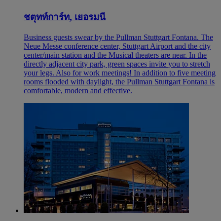
ชตุทท์การ์ท, เยอรมนี
Business guests swear by the Pullman Stuttgart Fontana. The
Neue Messe conference center, Stuttgart Airport and the city
center/main station and the Musical theaters are near. In the
directly adjacent city park, green spaces invite you to stretch
your legs. Also for work meetings! In addition to five meeting
rooms flooded with daylight, the Pullman Stuttgart Fontana is
comfortable, modern and effective.