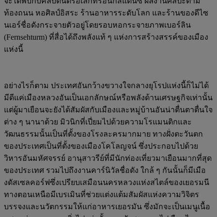
จะได้พบกับคลับดนตรีอิเล็กทรอนิกส์แดนซ์ ผลงานศิลปะตาม
ท้องถนน หอศิลป์อิสระ ร้านอาหารระดับโลก และร้านของดีไซ
นเอร์ชื่อดังกระจายตัวอยู่โดยรอบหอกระจายภาพเบอร์ลิน
(Fernsehturm) ที่สื่อได้ถึงพลังแท้ ๆ แห่งการสร้างสรรค์ของเมือง
แห่งนี้
อย่างไรก็ตาม ประเทศอันกว้างขวางใจกลางยุโรปแห่งนี้ก็ไม่ได้
มีดีแค่เมืองหลวงอันเป็นเอกลักษณ์หรือพลังด้านเศรษฐกิจเท่านั้น
แต่ผู้มาเยือนจะยังได้สัมผัสกับเมืองและหมู่บ้านอันน่าตื่นตาตื่นใจ
ต่าง ๆ นานาด้วย มิวนิกที่เปี่ยมไปด้วยความโรแมนติกและ
วัฒนธรรมนั้นเป็นที่ตั้งของโรงละครมากมาย ทางฝั่งตะวันตก
ของประเทศเป็นที่ตั้งของเมืองโคโลญจน์ ซึ่งประกอบไปด้วย
วิหารอันมหัศจรรย์ อานุสาวรีย์ที่มีนักท่องเที่ยวมาเยือนมากที่สุด
ของประเทศ รวมไปถึงงานคาร์นิวัลชื่อดัง ใกล้ ๆ กันนั้นก็มีเมือ
งดัสเซลคอร์ฟซึ่งเปรียบเสมือนนครหลวงแห่งสไตล์ของเยอรมนี
ทางตอนเหนือมีเบรเมินที่ช่วยแต่งแต้มสัมผัสแห่งความวิจิตร
บรรจงและนวัตกรรมให้แก่อาหารเยอรมัน ซึ่งมักจะเป็นเมนูเนื้อ