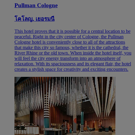
Pullman Cologne
โคโลญ, เยอรมนี
This hotel proves that it is possible for a central location to be
peaceful. Right in the city center of Cologne, the Pullman
Cologne hotel is conveniently close to all of the attractions
that make this city so famous, whether it is the cathedral, the
River Rhine or the old town. When inside the hotel itself, you
will feel the city energy transform into an atmosphere of
relaxation. With its spaciousness and its elegant flair, the hotel
creates a stylish space for creativity and exciting encounters.