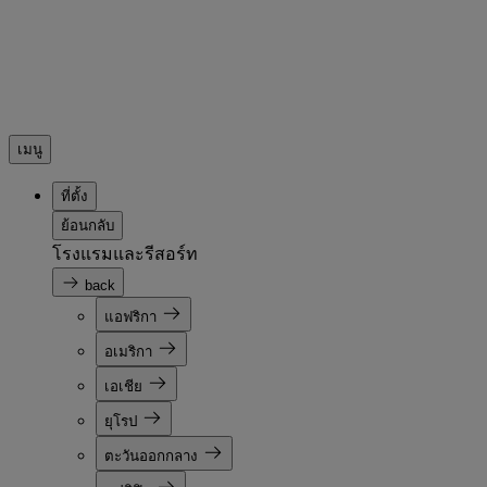
เมนู
ที่ตั้ง
ย้อนกลับ
โรงแรมและรีสอร์ท
back
แอฟริกา
อเมริกา
เอเชีย
ยุโรป
ตะวันออกกลาง