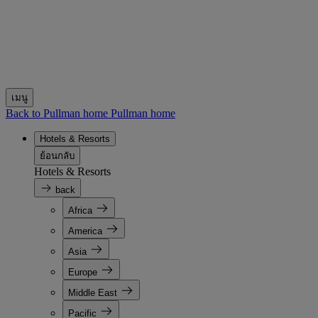
เมนู
Back to Pullman home
Pullman home
Hotels & Resorts
ย้อนกลับ
Hotels & Resorts
back
Africa
America
Asia
Europe
Middle East
Pacific