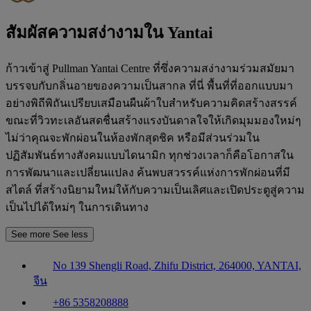
สัมผัสความสง่างามใน Yantai
ก้าวเข้าสู่ Pullman Yantai Centre ที่ซึ่งความสง่างามร่วมสมัยมา
บรรจบกับกลิ่นอายของความเป็นสากล ที่นี่ พื้นที่ที่ออกแบบมา
อย่างพิถีพิถันเปรียบเสมือนผืนผ้าใบสำหรับความคิดสร้างสรรค์
ขณะที่วิวทะเลอันสดชื่นสร้างแรงบันดาลใจให้เกิดมุมมองใหม่ๆ
ไม่ว่าคุณจะพักผ่อนในห้องพักสุดชิค หรือมีส่วนร่วมใน
ปฏิสัมพันธ์ทางสังคมแบบไดนามิก ทุกช่วงเวลาก็คือโอกาสใน
การพัฒนาและเปลี่ยนแปลง ค้นพบสวรรค์แห่งการพักผ่อนที่มี
สไตล์ ที่สร้างนิยามใหม่ให้กับความเป็นเลิศและเปิดประตูสู่ความ
เป็นไปได้ใหม่ๆ ในการเดินทาง
See more
See less
No 139 Shengli Road, Zhifu District, 264000, YANTAI,
จีน
+86 5358208888