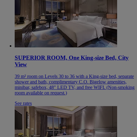
SUPERIOR ROOM, One King-size Bed, City
View
39 m² room on Levels 30 to 36 with a King-size bed, separate
shower and bath, complimentary C.O. Bigelow amenities,
minibar, safebox, 48" LED TV, and free WIFI. (Non-smoking
room available on request.)
See rates