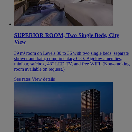
SUPERIOR ROOM, Two Single Beds, City
View
39 m² room on Levels 30 to 36 with two single beds, separate
shower and bath, complimentary C.O. Bigelow amenities,
minibar, safebox, 48" LED TV, and free WIFI. (Non-smoking
room available on request.)
See rates
View details