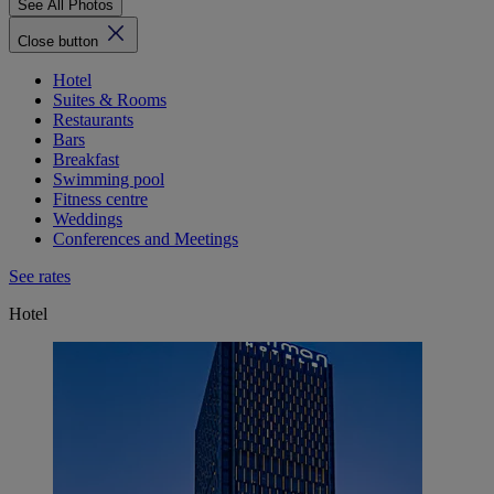
See All Photos
Close button
Hotel
Suites & Rooms
Restaurants
Bars
Breakfast
Swimming pool
Fitness centre
Weddings
Conferences and Meetings
See rates
Hotel