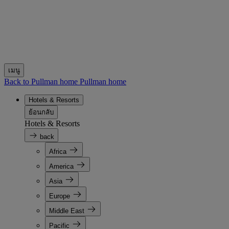
เมนู
Back to Pullman home
Pullman home
Hotels & Resorts
ย้อนกลับ
Hotels & Resorts
back
Africa
America
Asia
Europe
Middle East
Pacific