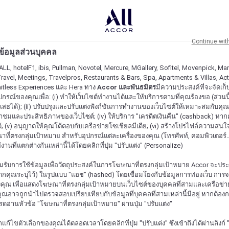
Continue wit
ะข้อมูลส่วนบุคคล
ALL, hotelF1, ibis, Pullman, Novotel, Mercure, MGallery, Sofitel, Movenpick, Man
ravel, Meetings, Travelpros, Restaurants & Bars, Spa, Apartments & Villas, Acti
mitless Experiences และ Hera ทาง
Accor และพันธมิตร
มีความประสงค์ที่จะจัดเก็บ
ปกรณ์ของคุณเพื่อ: (i) ทำให้เว็บไซต์ทำงานได้และให้บริการตามที่คุณร้องขอ (ส่วนนี
สธได้); (ii) ปรับปรุงและปรับแต่งฟังก์ชันการทำงานของเว็บไซต์ให้เหมาะสมกับคุณ; (
้าชมและประสิทธิภาพของเว็บไซต์; (iv) ให้บริการ "เครดิตเงินคืน" (cashback) หา
ว้; (v) อนุญาตให้คุณโต้ตอบกับเครือข่ายโซเชียลมีเดีย; (vi) สร้างโปรไฟล์ความสนใ
ี่ตรงกลุ่มเป้าหมาย สำหรับอุปกรณ์แต่ละเครื่องของคุณ (โทรศัพท์, คอมพิวเตอร์.
งานที่แตกต่างกันเหล่านี้ได้โดยคลิกที่ปุ่ม "ปรับแต่ง" (Personalize)
รับการใช้ข้อมูลเพื่อวัตถุประสงค์ในการโฆษณาที่ตรงกลุ่มเป้าหมาย Accor จะปร
กคุณระบุไว้) ในรูปแบบ "แฮช" (hashed) โดยเชื่อมโยงกับข้อมูลการท่องเว็บ การ
ุณ เพื่อแสดงโฆษณาที่ตรงกลุ่มเป้าหมายบนเว็บไซต์ของบุคคลที่สามและเครือข่าย
ุณอาจถูกนำไปตรวจสอบเปรียบเทียบกับข้อมูลที่บุคคลที่สามเหล่านี้มีอยู่ หากต้อ
ปรดอ่านหัวข้อ "โฆษณาที่ตรงกลุ่มเป้าหมาย" ผ่านปุ่ม "ปรับแต่ง"
้ไขตัวเลือกของคุณได้ตลอดเวลาโดยคลิกที่ปุ่ม "ปรับแต่ง" ซึ่งเข้าถึงได้ผ่านลิงก์ "ค