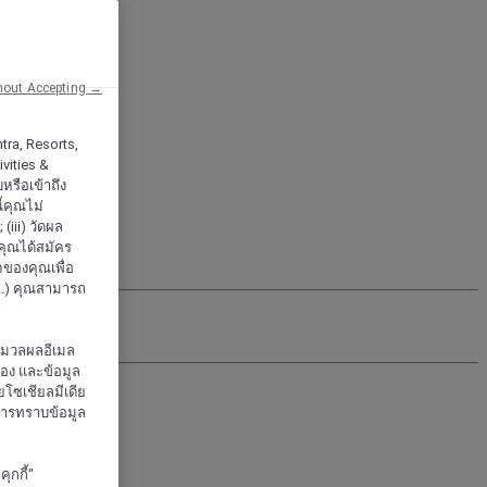
hout Accepting →
tra, Resorts,
vities &
หรือเข้าถึง
้คุณไม่
iii) วัดผล
กคุณได้สมัคร
จของคุณเพื่อ
..) คุณสามารถ
ะมวลผลอีเมล
จอง และข้อมูล
โซเชียลมีเดีย
งการทราบข้อมูล
ุกกี้"