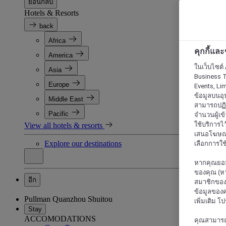
ย้อนกลับ
Hotels & Resorts
back
Africa
คุกกี้แล
America
ในเว็บไซต์ 
Asia
Business T
Europe
Events, Li
ข้อมูลบนอุ
Middle East
สามารถปฏิเ
Pacific
จำนวนผู้เข
ใช้บริการไ
View all hotels & resorts
เสนอโฆษณาท
Explore our destinations
เลือกการใช้
หากคุณยอม
ของคุณ (หา
อีก
สมาชิกของค
ข้อมูลของค
Pullman Quanzhou Shuitou
เพิ่มเติม โ
Stay
ACCOMODATIONS
คุณสามารถแก