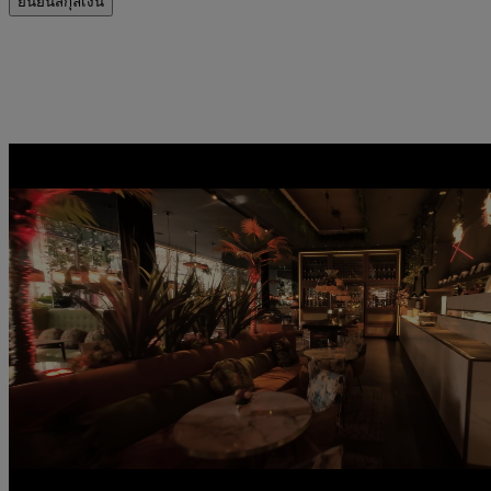
ยืนยันสกุลเงิน