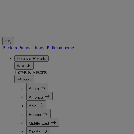
เมนู
Back to Pullman home
Pullman home
Hotels & Resorts
ย้อนกลับ
Hotels & Resorts
back
Africa
America
Asia
Europe
Middle East
Pacific