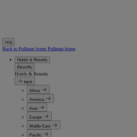
เมนู
Back to Pullman home
Pullman home
Hotels & Resorts
ย้อนกลับ
Hotels & Resorts
back
Africa
America
Asia
Europe
Middle East
Pacific