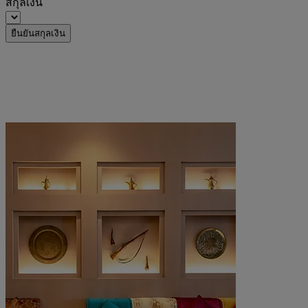
สกุลเงิน
ยืนยันสกุลเงิน