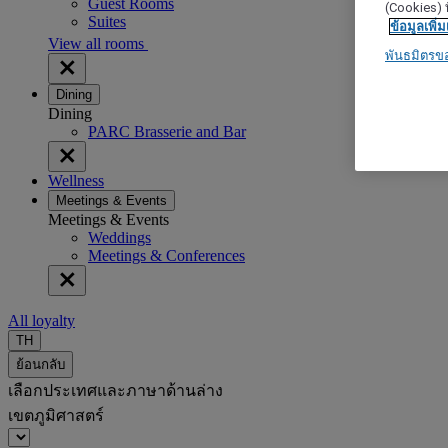
Guest Rooms
(Cookies) ท
Suites
ข้อมูลเพิ่ม
View all rooms
พันธมิตรข
Dining
Dining
PARC Brasserie and Bar
Wellness
Meetings & Events
Meetings & Events
Weddings
Meetings & Conferences
All loyalty
TH
ย้อนกลับ
เลือกประเทศและภาษาด้านล่าง
เขตภูมิศาสตร์