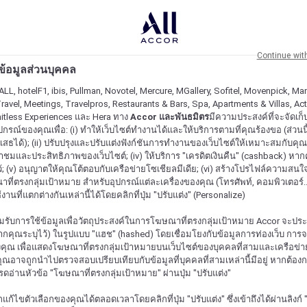
Continue wit
ะข้อมูลส่วนบุคคล
ALL, hotelF1, ibis, Pullman, Novotel, Mercure, MGallery, Sofitel, Movenpick, Man
ravel, Meetings, Travelpros, Restaurants & Bars, Spa, Apartments & Villas, Acti
mitless Experiences และ Hera ทาง
Accor และพันธมิตร
มีความประสงค์ที่จะจัดเก็บ
ปกรณ์ของคุณเพื่อ: (i) ทำให้เว็บไซต์ทำงานได้และให้บริการตามที่คุณร้องขอ (ส่วนนี
สธได้); (ii) ปรับปรุงและปรับแต่งฟังก์ชันการทำงานของเว็บไซต์ให้เหมาะสมกับคุณ; (
้าชมและประสิทธิภาพของเว็บไซต์; (iv) ให้บริการ "เครดิตเงินคืน" (cashback) หา
ว้; (v) อนุญาตให้คุณโต้ตอบกับเครือข่ายโซเชียลมีเดีย; (vi) สร้างโปรไฟล์ความสนใ
ี่ตรงกลุ่มเป้าหมาย สำหรับอุปกรณ์แต่ละเครื่องของคุณ (โทรศัพท์, คอมพิวเตอร์.
งานที่แตกต่างกันเหล่านี้ได้โดยคลิกที่ปุ่ม "ปรับแต่ง" (Personalize)
รับการใช้ข้อมูลเพื่อวัตถุประสงค์ในการโฆษณาที่ตรงกลุ่มเป้าหมาย Accor จะปร
กคุณระบุไว้) ในรูปแบบ "แฮช" (hashed) โดยเชื่อมโยงกับข้อมูลการท่องเว็บ การ
ุณ เพื่อแสดงโฆษณาที่ตรงกลุ่มเป้าหมายบนเว็บไซต์ของบุคคลที่สามและเครือข่าย
ุณอาจถูกนำไปตรวจสอบเปรียบเทียบกับข้อมูลที่บุคคลที่สามเหล่านี้มีอยู่ หากต้อ
ปรดอ่านหัวข้อ "โฆษณาที่ตรงกลุ่มเป้าหมาย" ผ่านปุ่ม "ปรับแต่ง"
้ไขตัวเลือกของคุณได้ตลอดเวลาโดยคลิกที่ปุ่ม "ปรับแต่ง" ซึ่งเข้าถึงได้ผ่านลิงก์ "ค