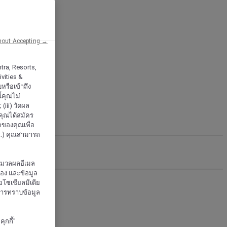
hout Accepting →
tra, Resorts,
vities &
หรือเข้าถึง
้คุณไม่
iii) วัดผล
กคุณได้สมัคร
จของคุณเพื่อ
..) คุณสามารถ
ะมวลผลอีเมล
จอง และข้อมูล
โซเชียลมีเดีย
งการทราบข้อมูล
ุกกี้"