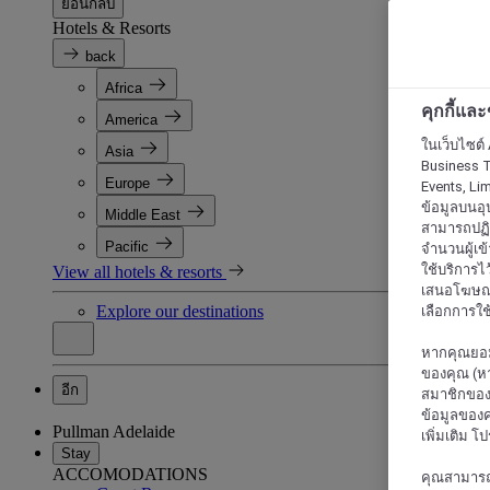
ย้อนกลับ
Hotels & Resorts
back
Africa
คุกกี้แล
America
ในเว็บไซต์ 
Asia
Business T
Europe
Events, Li
ข้อมูลบนอุ
Middle East
สามารถปฏิเ
Pacific
จำนวนผู้เข
ใช้บริการไ
View all hotels & resorts
เสนอโฆษณาท
Explore our destinations
เลือกการใช้
หากคุณยอม
ของคุณ (หา
อีก
สมาชิกของค
ข้อมูลของค
Pullman Adelaide
เพิ่มเติม โ
Stay
ACCOMODATIONS
คุณสามารถแก