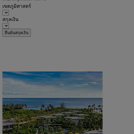
เขตภูมิศาสตร์
สกุลเงิน
ยืนยันสกุลเงิน