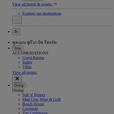
View all hotels & resorts
Explore our destinations
อีก
พูลแมน ฟูก๊วก บีช รีสอร์ท
Stay
ACCOMODATIONS
Guest Rooms
Suites
Villas
View all rooms
Dining
Dining
Salt 'n' Pepper
Mad Cow Wine & Grill
Beach House
Coconutz
The Lighthouse