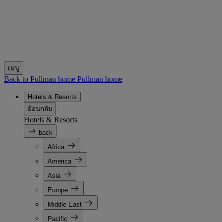
เมนู
Back to Pullman home
Pullman home
Hotels & Resorts
ย้อนกลับ
Hotels & Resorts
back
Africa
America
Asia
Europe
Middle East
Pacific