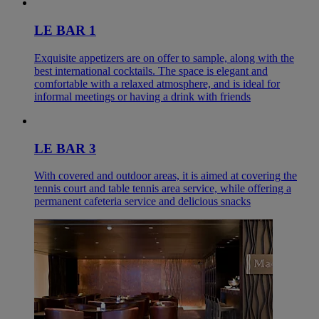
LE BAR 1
Exquisite appetizers are on offer to sample, along with the
best international cocktails. The space is elegant and
comfortable with a relaxed atmosphere, and is ideal for
informal meetings or having a drink with friends
LE BAR 3
With covered and outdoor areas, it is aimed at covering the
tennis court and table tennis area service, while offering a
permanent cafeteria service and delicious snacks