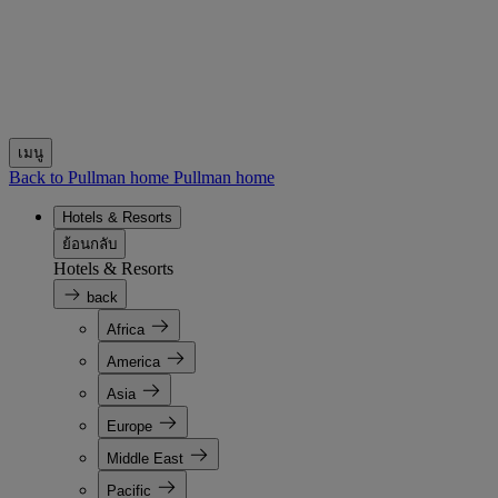
เมนู
Back to Pullman home
Pullman home
Hotels & Resorts
ย้อนกลับ
Hotels & Resorts
back
Africa
America
Asia
Europe
Middle East
Pacific