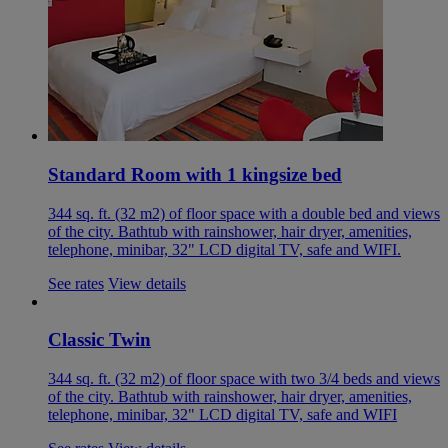
Standard Room with 1 kingsize bed
344 sq. ft. (32 m2) of floor space with a double bed and views
of the city. Bathtub with rainshower, hair dryer, amenities,
telephone, minibar, 32" LCD digital TV, safe and WIFI.
See rates
View details
Classic Twin
344 sq. ft. (32 m2) of floor space with two 3/4 beds and views
of the city. Bathtub with rainshower, hair dryer, amenities,
telephone, minibar, 32" LCD digital TV, safe and WIFI