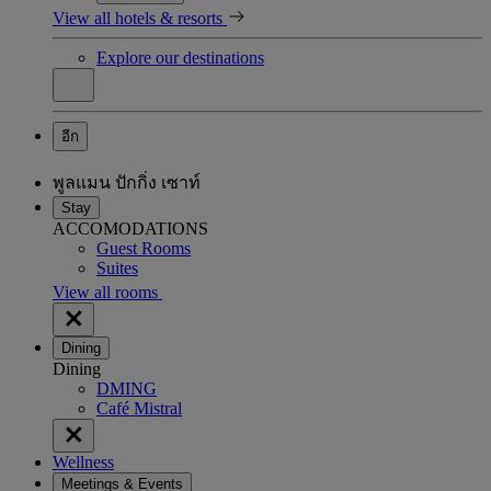
View all hotels & resorts
Explore our destinations
อีก
พูลแมน ปักกิ่ง เซาท์
Stay
ACCOMODATIONS
Guest Rooms
Suites
View all rooms
Dining
Dining
DMING
Café Mistral
Wellness
Meetings & Events