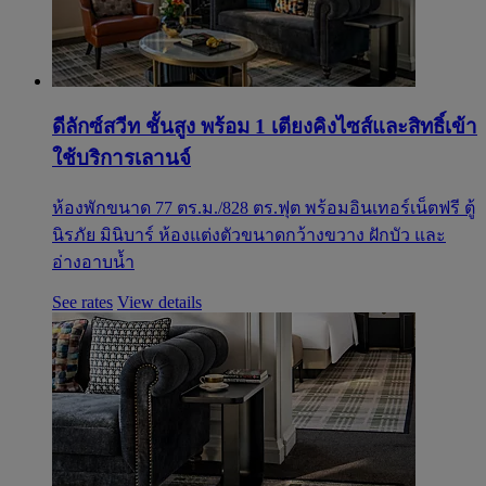
ดีลักซ์สวีท ชั้นสูง พร้อม 1 เตียงคิงไซส์และสิทธิ์เข้า
ใช้บริการเลานจ์
ห้องพักขนาด 77 ตร.ม./828 ตร.ฟุต พร้อมอินเทอร์เน็ตฟรี ตู้
นิรภัย มินิบาร์ ห้องแต่งตัวขนาดกว้างขวาง ฝักบัว และ
อ่างอาบน้ำ
See rates
View details