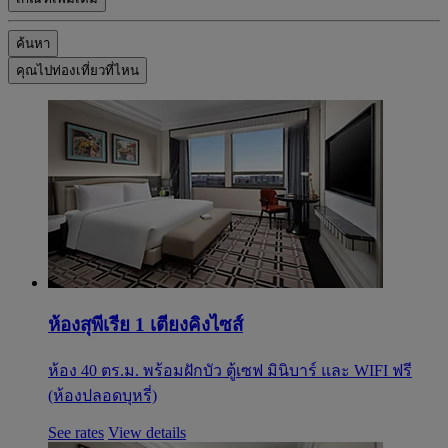
ค้นหา
คุณไปท่องเที่ยวที่ไหน
ห้องสุพีเรีย 1 เตียงคิงไซส์
ห้อง 40 ตร.ม. พร้อมฝักบัว ตู้เซฟ มินิบาร์ และ WIFI ฟรี
(ห้องปลอดบุหรี่)
See rates
View details