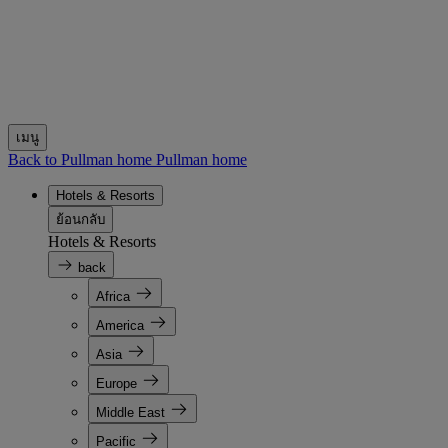
เมนู
Back to Pullman home
Pullman home
Hotels & Resorts
ย้อนกลับ
Hotels & Resorts
back
Africa
America
Asia
Europe
Middle East
Pacific